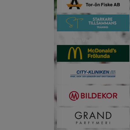
Övriga Västersponsorer