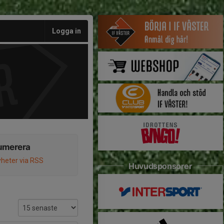
Logga in
umerera
heter via RSS
Huvudsponsorer