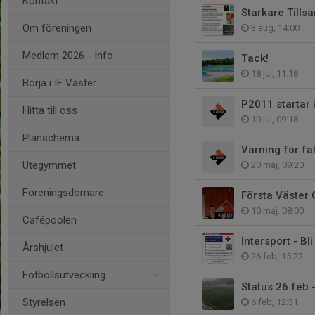
Kontakt
Starkare Till
Om föreningen
3 aug, 14:00
Medlem 2026 - Info
Tack!
18 jul, 11:18
Börja i IF Väster
P2011 startar 
Hitta till oss
10 jul, 09:18
Planschema
Varning för fa
Utegymmet
20 maj, 09:20
Föreningsdomare
Första Väster 
10 maj, 08:00
Cafépoolen
Intersport - Bl
Årshjulet
26 feb, 15:22
Fotbollsutveckling
Status 26 feb 
Styrelsen
6 feb, 12:31