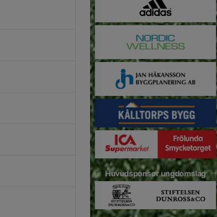
Huvudsponsor ungdomslag