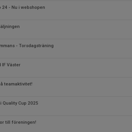
io 24 - Nu i webshopen
säljningen
sammans - Torsdagsträning
 IF Väster
å teamaktivitet!
 i Quality Cup 2025
r till föreningen!