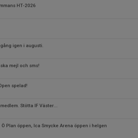
sammans HT-2026
igång igen i augusti.
lska mejl och sms!
Open spelad!
i medlem. Stötta IF Väster...
- Ö Plan öppen, Ica Smycke Arena öppen i helgen