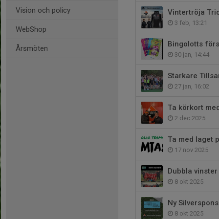
Vision och policy
Vintertröja Tr
3 feb, 13:21
WebShop
Bingolotts för
Årsmöten
30 jan, 14:44
Starkare Till
27 jan, 16:02
Ta körkort med
2 dec 2025
Ta med laget p
17 nov 2025
Dubbla vinster
8 okt 2025
Ny Silversponso
8 okt 2025