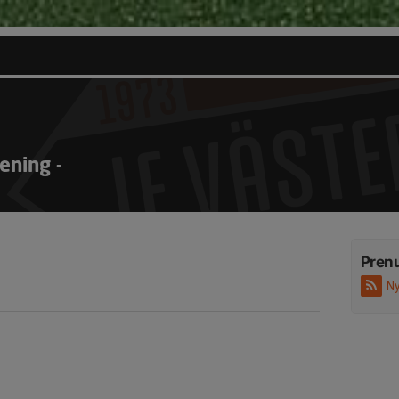
ening -
Pren
Ny