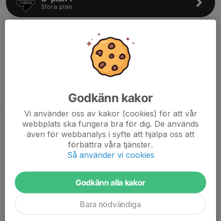
Stora plan
ICA Smycke Arena
Ö-plan 2
Önneredsskolan
Inomhusträning
Godkänn kakor
Vi använder oss av kakor (cookies) för att vår
webbplats ska fungera bra för dig. De används
Utegymmet
även för webbanalys i syfte att hjälpa oss att
Bokningskalender
förbättra våra tjänster.
Så använder vi cookies
Klubbhuset
Bokningskalender
Godkänn alla kakor
Bara nödvändiga