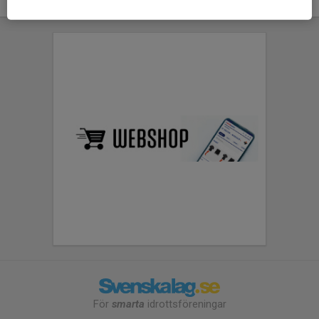
För
smarta
idrottsföreningar