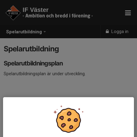
IF Väster
- Ambition och bredd i förening -
Logga in
Spelarutbildning
Spelarutbildning
Spelarutbildningsplan
Spelarutbildningsplan är under utveckling.