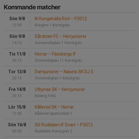
Kommande matcher
Sön 9/8
IK Kongahälla Röd
–
P2012
12:00
Kongevi 1 Konstgräs
Sön 9/8
Gårdsten FC
–
Herrjuniorer
14:15
Gunnaredsplan 1 Konstgräs
Tis 11/8
Herrar
–
Fässbergs IF
20:15
Önneredsplan 11 Konstgräs
Tor 13/8
Damjuniorer
–
Näsets SK DJ 3
20:15
Önneredsplan 1 Konstgräs
Fre 14/8
Utbynäs SK
–
Herrjuniorer
20:15
Kviberg 9 KG
Lör 15/8
Kållered SK
–
Herrar
12:30
Kållered Sportcenter 1
Sön 16/8
SG Ruddalen IF Svart
–
P2012
00:00
Ruddalen Konstgräs 2