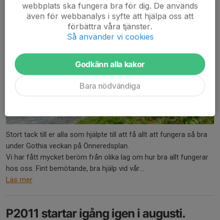
webbplats ska fungera bra för dig. De används
även för webbanalys i syfte att hjälpa oss att
förbättra våra tjänster.
Så använder vi cookies
Godkänn alla kakor
Bara nödvändiga
Stort tack till er alla som hjälpte till att få allt att fungera så bra
under Gothia veckan på Önneredsplan.
Vi har fått mycket beröm från olika lag om hur bra allt fungerar
hos oss. Fint bemötande, bra hjälp vid vår...
Läs mer
P2011 startar igång igen i augusti.