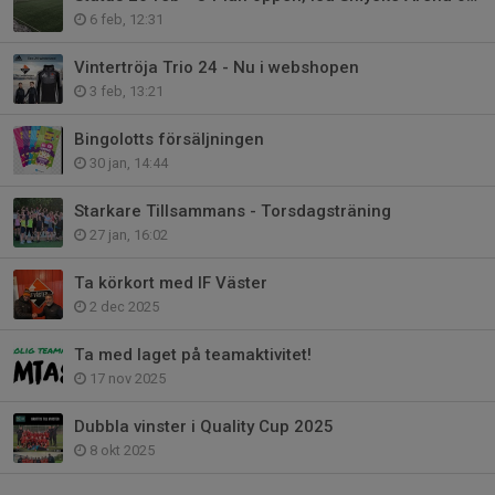
6 feb, 12:31
Vintertröja Trio 24 - Nu i webshopen
3 feb, 13:21
Bingolotts försäljningen
30 jan, 14:44
Starkare Tillsammans - Torsdagsträning
27 jan, 16:02
Ta körkort med IF Väster
2 dec 2025
Ta med laget på teamaktivitet!
17 nov 2025
Dubbla vinster i Quality Cup 2025
8 okt 2025