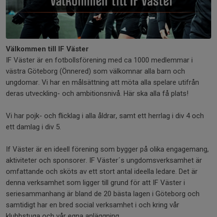
Välkommen till IF Väster
IF Väster är en fotbollsförening med ca 1000 medlemmar i
västra Göteborg (Önnered) som välkomnar alla barn och
ungdomar. Vi har en målsättning att möta alla spelare utifrån
deras utveckling- och ambitionsnivå. Här ska alla få plats!
Vi har pojk- och flicklag i alla åldrar, samt ett herrlag i div 4 och
ett damlag i div 5.
If Väster är en ideell förening som bygger på olika engagemang,
aktiviteter och sponsorer. IF Väster´s ungdomsverksamhet är
omfattande och sköts av ett stort antal ideella ledare. Det är
denna verksamhet som ligger till grund för att IF Väster i
seriesammanhang är bland de 20 bästa lagen i Göteborg och
samtidigt har en bred social verksamhet i och kring vår
klubbstuga och vår egna anläggning.