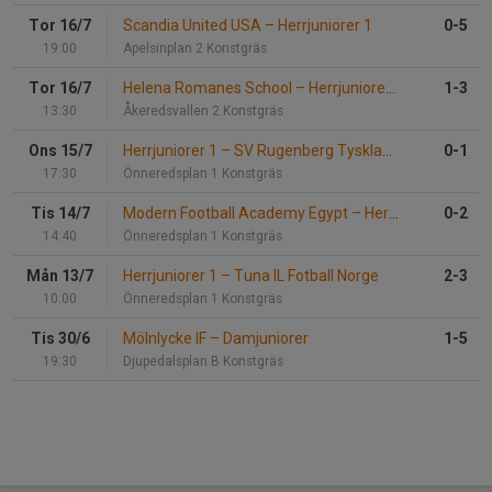
Tor 16/7
Scandia United USA
–
Herrjuniorer 1
0-5
19:00
Apelsinplan 2 Konstgräs
Tor 16/7
Helena Romanes School
–
Herrjuniorer 1
1-3
13:30
Åkeredsvallen 2 Konstgräs
Ons 15/7
Herrjuniorer 1
–
SV Rugenberg Tyskland
0-1
17:30
Önneredsplan 1 Konstgräs
Tis 14/7
Modern Football Academy Egypt
–
Herrjuniorer 1
0-2
14:40
Önneredsplan 1 Konstgräs
Mån 13/7
Herrjuniorer 1
–
Tuna IL Fotball Norge
2-3
10:00
Önneredsplan 1 Konstgräs
Tis 30/6
Mölnlycke IF
–
Damjuniorer
1-5
19:30
Djupedalsplan B Konstgräs