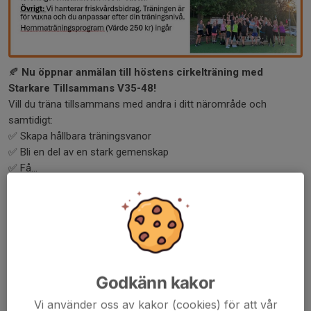
🍂
Nu öppnar anmälan till höstens cirkelträning med
Starkare Tillsammans V35-48!
Vill du träna tillsammans med andra i ditt närområde och
samtidigt:
✅ Skapa hållbara träningsvanor
✅ Bli en del av en stark gemenskap
✅ Få...
Läs mer
Tack!
18 jul, 11:18
Godkänn kakor
Vi använder oss av kakor (cookies) för att vår