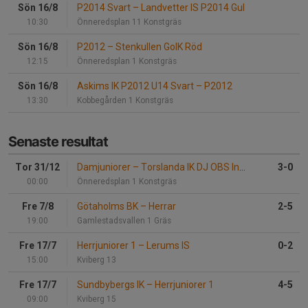
Sön 16/8
P2014 Svart
–
Landvetter IS P2014 Gul
10:30
Önneredsplan 11 Konstgräs
Sön 16/8
P2012
–
Stenkullen GoIK Röd
12:15
Önneredsplan 1 Konstgräs
Sön 16/8
Askims IK P2012 U14 Svart
–
P2012
13:30
Kobbegården 1 Konstgräs
Senaste resultat
Tor 31/12
Damjuniorer
–
Torslanda IK DJ OBS Inställd
3-0
00:00
Önneredsplan 1 Konstgräs
Fre 7/8
Götaholms BK
–
Herrar
2-5
19:00
Gamlestadsvallen 1 Gräs
Fre 17/7
Herrjuniorer 1
–
Lerums IS
0-2
15:00
Kviberg 13
Fre 17/7
Sundbybergs IK
–
Herrjuniorer 1
4-5
09:00
Kviberg 15