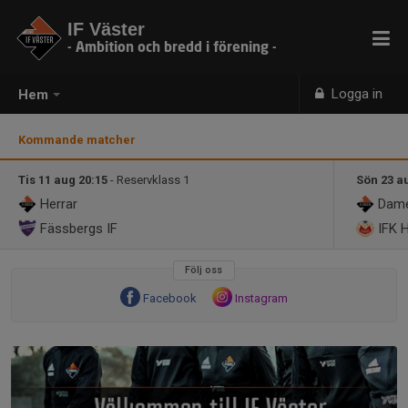
IF Väster
- Ambition och bredd i förening -
Logga in
Hem
Kommande matcher
Tis 11 aug 20:15
- Reservklass 1
Sön 23 a
Herrar
Dam
Fässbergs IF
IFK 
Följ oss
Facebook
Instagram