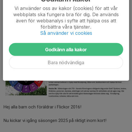
Vi ska:
- Samla in pengar till lotteripresenter (swisha 30kr per barn till...
Vi använder oss av kakor (cookies) för att vår
webbplats ska fungera bra för dig. De används
Läs mer
även för webbanalys i syfte att hjälpa oss att
förbättra våra tjänster.
Så använder vi cookies
Säsongen 2025!
24 feb 2025
0 kommentarer
Godkänn alla kakor
Bara nödvändiga
Hej alla barn och föräldrar i Flickor 2016!
Nu kickar vi igång säsongen 2025 på riktigt inom kort!