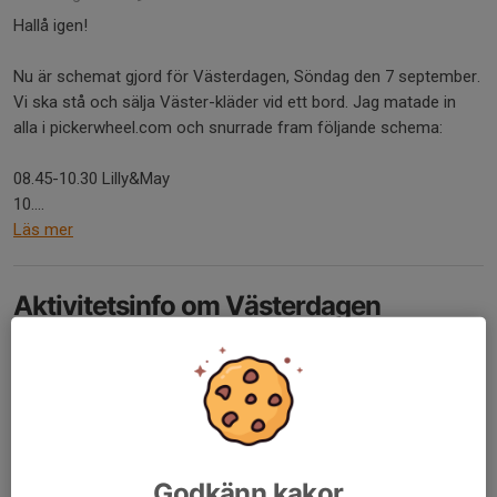
Hallå igen!
Nu är schemat gjord för Västerdagen, Söndag den 7 september.
Vi ska stå och sälja Väster-kläder vid ett bord. Jag matade in
alla i pickerwheel.com och snurrade fram följande schema:
08.45-10.30 Lilly&May
10....
Läs mer
Aktivitetsinfo om Västerdagen
16 aug 2025
0 kommentarer
Hej gänget! Hoppas alla haft en grym sommar.
Här kommer lite info från aktivitetssidan om höstens höjdpunkt,
Västerdagen den 7 september.
Godkänn kakor