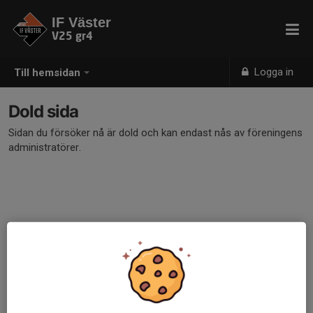
IF Väster
V25 gr4
Logga in
Till hemsidan
Dold sida
Sidan du försöker nå är dold och kan endast nås av föreningens
administratörer.