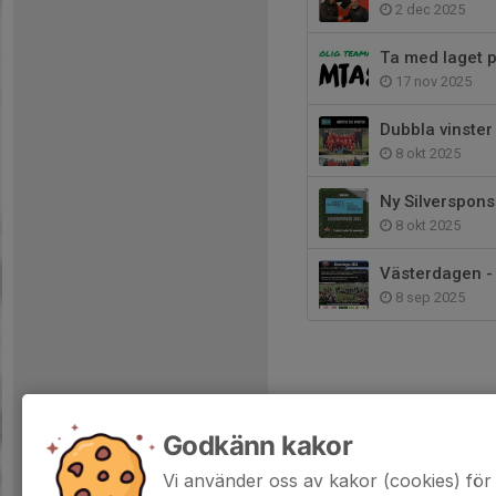
2 dec 2025
Ta med laget p
17 nov 2025
Dubbla vinster
8 okt 2025
Ny Silversponso
8 okt 2025
Västerdagen - 
8 sep 2025
Godkänn kakor
Vi använder oss av kakor (cookies) för 