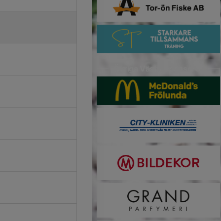
Övriga Västersponsorer