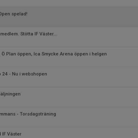
Open spelad!
i medlem. Stötta IF Väster...
- Ö Plan öppen, Ica Smycke Arena öppen i helgen
io 24 - Nu i webshopen
säljningen
sammans - Torsdagsträning
 IF Väster