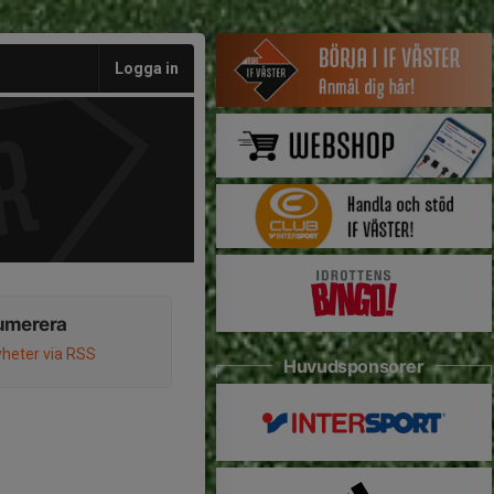
Logga in
umerera
heter via RSS
Huvudsponsorer