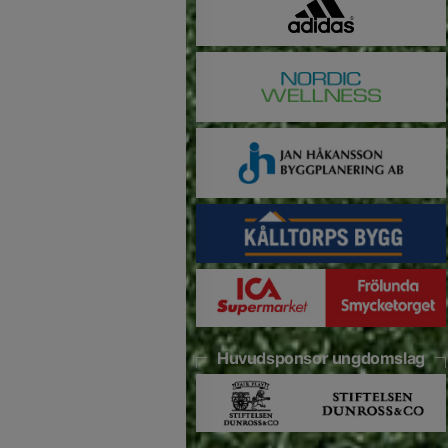
Huvudsponsor ungdomslag