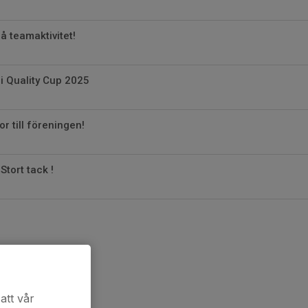
å teamaktivitet!
 i Quality Cup 2025
r till föreningen!
Stort tack !
att vår