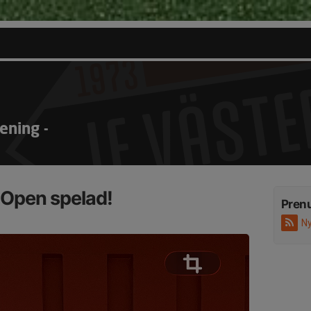
ening -
 Open spelad!
Pren
Ny