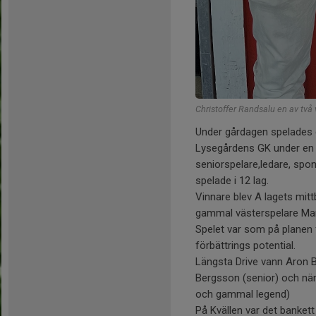
Christoffer Randsalu en av två 
Under gårdagen spelades d
Lysegårdens GK under en s
seniorspelare,ledare, spo
spelade i 12 lag.
Vinnare blev A lagets mit
gammal västerspelare Ma
Spelet var som på planen 
förbättrings potential.
Längsta Drive vann Aron B
Bergsson (senior) och när
och gammal legend)
På Kvällen var det banket