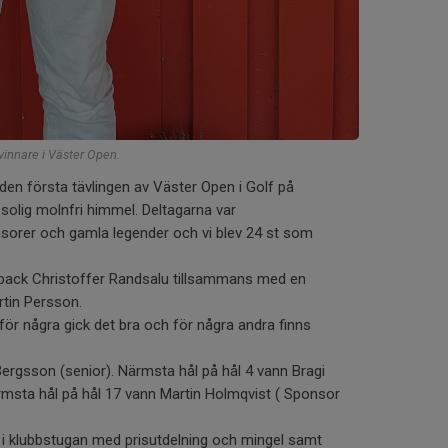
vinnare i Väster Open.
en första tävlingen av Väster Open i Golf på
olig molnfri himmel. Deltagarna var
nsorer och gamla legender och vi blev 24 st som
tback Christoffer Randsalu tillsammans med en
rtin Persson.
för några gick det bra och för några andra finns
ergsson (senior). Närmsta hål på hål 4 vann Bragi
msta hål på hål 17 vann Martin Holmqvist ( Sponsor
t i klubbstugan med prisutdelning och mingel samt