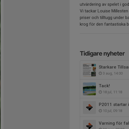
utvärdering av spelet i go
Vi tackar Louise Milleste
priser och tilltugg under 
krog för den fantastiska b
Tidigare nyheter
Starkare Till
3 aug, 14:00
Tack!
18 jul, 11:18
P2011 startar 
10 jul, 09:18
Varning för fa