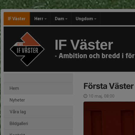
IF Väster
Herr
Dam
Ungdom
IF Väster
- Ambition och bredd i för
Första Väster
Hem
10 maj, 08:00
Nyheter
Våra lag
Bildgalleri