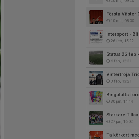
20 maj, 09:20
Första Väster 
10 maj, 08:00
Intersport - Bl
26 feb, 15:22
Status 26 feb 
6 feb, 12:31
Vintertröja Tr
3 feb, 13:21
Bingolotts för
30 jan, 14:44
Starkare Till
27 jan, 16:02
Ta körkort med