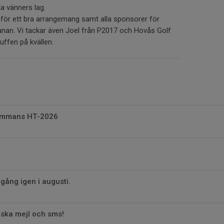
da vänners lag.
n för ett bra arrangemang samt alla sponsorer för
banan. Vi tackar även Joel från P2017 och Hovås Golf
uffen på kvällen.
sammans HT-2026
igång igen i augusti.
lska mejl och sms!