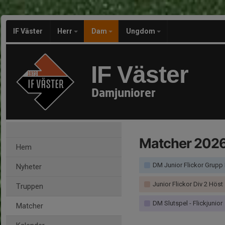
IF Väster
Herr
Dam
Ungdom
IF Väster
Damjuniorer
Matcher 202
Hem
DM Junior Flickor Grupp
Nyheter
Junior Flickor Div 2 Höst
Truppen
DM Slutspel - Flickjunior
Matcher