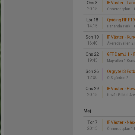
Ons 8
IF Väster - Lan
20:15
Önneredsplan 1 
Lör 18
Qviding FIF F19
14:15
Härlanda Park 1
Sön 19
IF Väster - Ku
16:40
Åkeredsvallen 2
Ons 22
GFF DamJ 1 - I
19:45
Majvallen 1 Kon
Sön 26
Örgryte IS Fotbo
12:00
ÖIS-gården 2
Ons 29
IF Väster - Hovå
20:15
Hovås Billdal Ar
Maj
Tor 7
IF Väster - Nä
20:15
Önneredsplan 1 