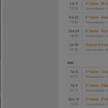
Lör 9
IF Väster - IK Z
12:00
Önneredsplan 1 
Fre 22
IF Väster - Bac
19:00
Önneredsplan 1 
Sön 24
IF Väster - Ro
18:00
Önneredsplan 1 
Lör 30
Örgryte IS Fotbo
09:30
Hammarviken A
Juni
Tor 4
IF Väster - Öck
20:15
Önneredsplan 1 
Tis 9
IF Väster - Kå
20:15
Önneredsplan 1 
Sön 14
IF Väster - IF M
16:00
Önneredsplan 1 