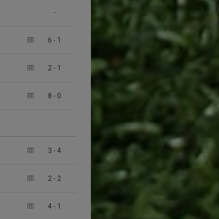
-
6
-
1
2
-
1
8
-
0
3
-
4
2
-
2
4
-
1