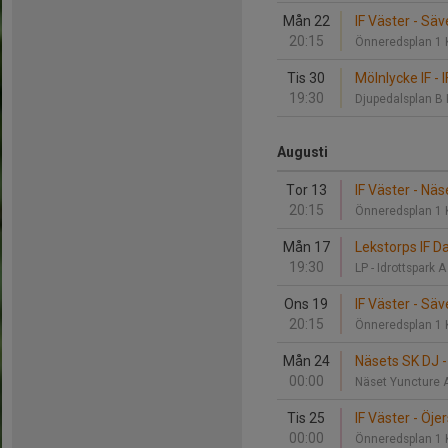
Mån 22
IF Väster - Säv
20:15
Önneredsplan 1 
Tis 30
Mölnlycke IF - 
19:30
Djupedalsplan B
Augusti
Tor 13
IF Väster - Näs
20:15
Önneredsplan 1 
Mån 17
Lekstorps IF Da
19:30
LP - Idrottspark A
Ons 19
IF Väster - Säv
20:15
Önneredsplan 1 
Mån 24
Näsets SK DJ -
00:00
Näset Yuncture 
Tis 25
IF Väster - Öjer
00:00
Önneredsplan 1 