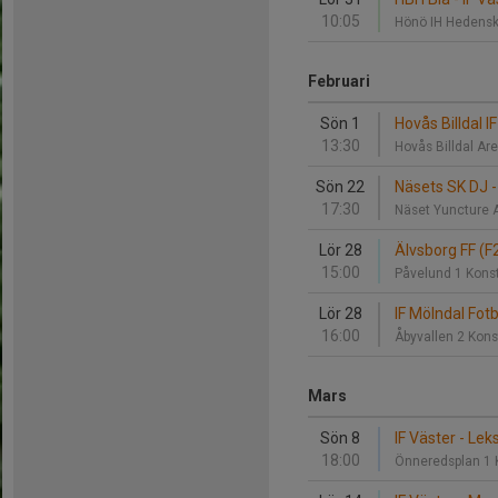
10:05
Hönö IH Hedens
Februari
Sön 1
Hovås Billdal IF
13:30
Hovås Billdal Ar
Sön 22
Näsets SK DJ -
17:30
Näset Yuncture 
Lör 28
Älvsborg FF (F2
15:00
Påvelund 1 Kons
Lör 28
IF Mölndal Fotb
16:00
Åbyvallen 2 Kon
Mars
Sön 8
IF Väster - Lek
18:00
Önneredsplan 1 