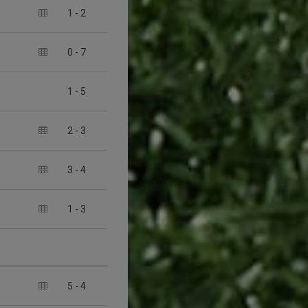
1
-
2
0
-
7
1
-
5
2
-
3
3
-
4
1
-
3
5
-
4