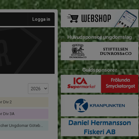
Logga in
Huvudsponsor ungdomslag
Guldsponsorer
r Div 2
or Div 3A
r Ungdomar Göteborg Flick