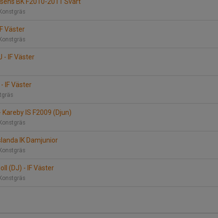
ssens BK F2010-2011 Svart
Konstgräs
IF Väster
 Konstgräs
 - IF Väster
 - IF Väster
stgräs
 - Kareby IS F2009 (Djun)
Konstgräs
rslanda IK Damjunior
Konstgräs
oll (DJ) - IF Väster
Konstgräs