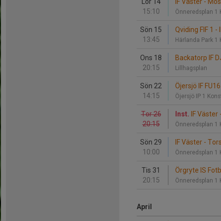
Lör 14
IF Väster - Mo
15:10
Önneredsplan 1 
Sön 15
Qviding FIF 1 - 
13:45
Härlanda Park 1
Ons 18
Backatorp IF DJ
20:15
Lillhagsplan
Sön 22
Öjersjö IF FU16
14:15
Öjersjö IP 1 Kon
Tor 26
Inst.
IF Väster
20:15
Önneredsplan 1 
Sön 29
IF Väster - To
10:00
Önneredsplan 1 
Tis 31
Örgryte IS Fotb
20:15
Önneredsplan 1 
April