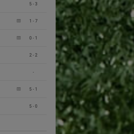
5
-
3
1
-
7
0
-
1
2
-
2
-
5
-
1
5
-
0