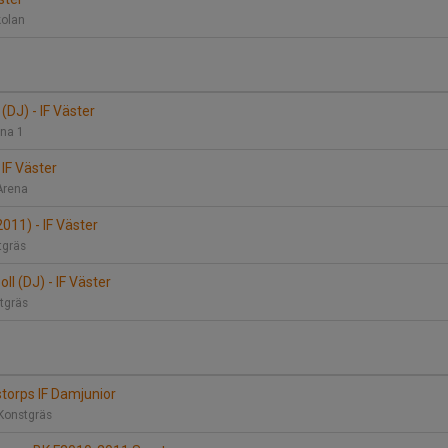
kolan
 (DJ) - IF Väster
ena 1
 IF Väster
Arena
011) - IF Väster
tgräs
oll (DJ) - IF Väster
stgräs
storps IF Damjunior
Konstgräs