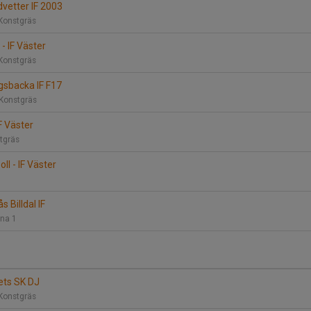
dvetter IF 2003
Konstgräs
 - IF Väster
 Konstgräs
ngsbacka IF F17
 Konstgräs
F Väster
stgräs
ll - IF Väster
s Billdal IF
ena 1
sets SK DJ
Konstgräs