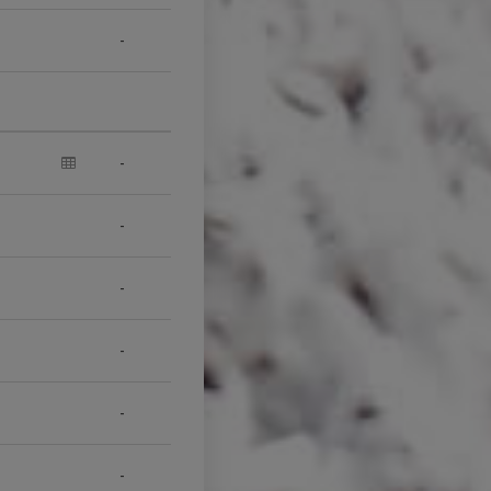
-
-
-
-
-
-
-