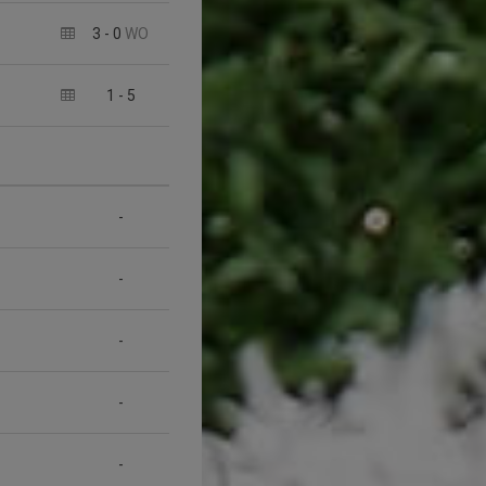
3
-
0
WO
1
-
5
-
-
-
-
-