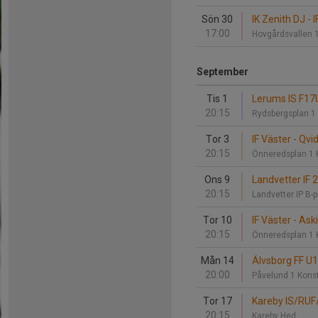
Sön 30
IK Zenith DJ - 
17:00
Hovgårdsvallen 
September
Tis 1
Lerums IS F17U
20:15
Rydsbergsplan 1
Tor 3
IF Väster - Qvi
20:15
Önneredsplan 1 
Ons 9
Landvetter IF 2
20:15
Landvetter IP B-
Tor 10
IF Väster - As
20:15
Önneredsplan 1 
Mån 14
Älvsborg FF U1
20:00
Påvelund 1 Kons
Tor 17
Kareby IS/RUF/
20:15
Kareby Hed