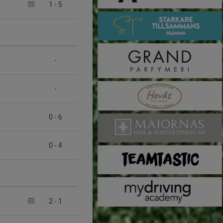
1
-
5
-
-
0
-
6
0
-
4
2
-
1