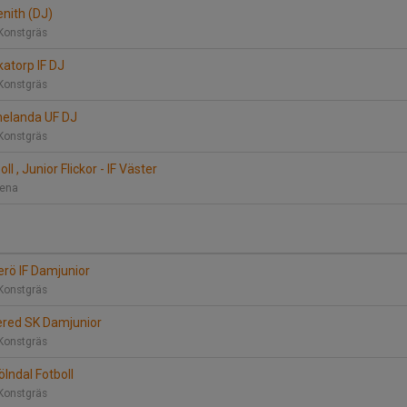
enith (DJ)
Konstgräs
katorp IF DJ
Konstgräs
melanda UF DJ
Konstgräs
ll , Junior Flickor - IF Väster
rena
erö IF Damjunior
Konstgräs
llered SK Damjunior
Konstgräs
ölndal Fotboll
Konstgräs