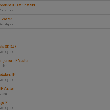
edalens IF OBS: Inställd
Konstgräs
IF Väster
 Konstgräs
ets SK DJ 3
Konstgräs
mjunior - IF Väster
 - plan
edalens IF
Konstgräs
 IF Väster
Arena
sjö IF
Konstgräs