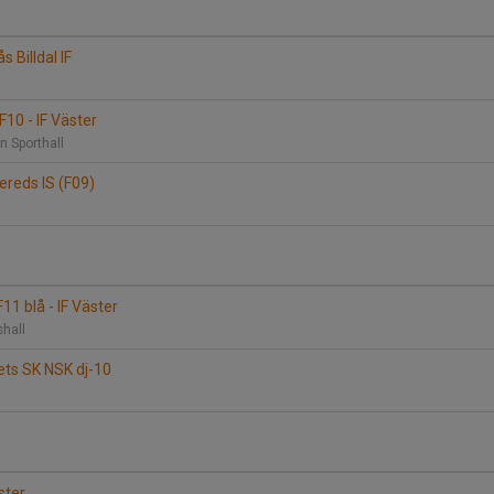
s Billdal IF
n
10 - IF Väster
n Sporthall
ereds IS (F09)
F11 blå - IF Väster
shall
sets SK NSK dj-10
n
ster