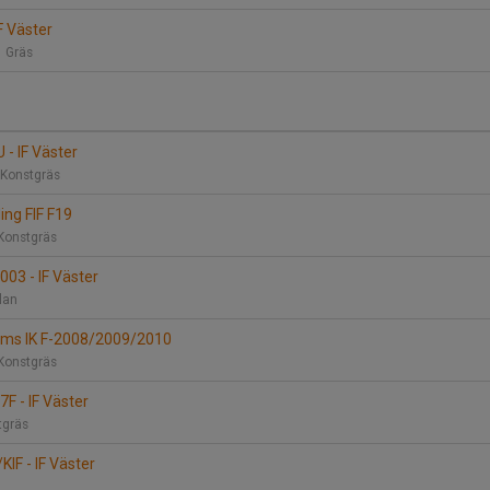
IF Väster
1 Gräs
 - IF Väster
 Konstgräs
ding FIF F19
Konstgräs
003 - IF Väster
plan
kims IK F-2008/2009/2010
Konstgräs
7F - IF Väster
tgräs
KIF - IF Väster