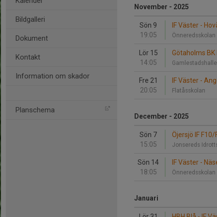
Kalender
November - 2025
Bildgalleri
Sön 9
IF Väster - Hovå
19:05
Önneredsskola
Dokument
Lör 15
Götaholms BK F
Kontakt
14:05
Gamlestadshalle
Information om skador
Fre 21
IF Väster - Ang
20:05
Flatåsskolan
Planschema
December - 2025
Sön 7
Öjersjö IF F10/
15:05
Jonsereds Idrott
Sön 14
IF Väster - Nä
18:05
Önneredsskola
Januari
Lör 31
HBH Blå - IF Vä