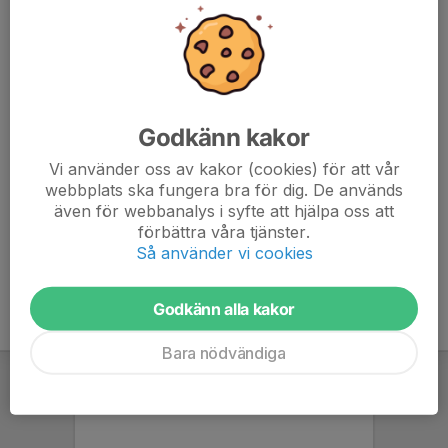
070-435 80 35
alexandra@selborn.se
Janni Kajbrink
Ledare
070-742 77 07
janni.kajbrink@hotmail.com
Godkänn kakor
Vi använder oss av kakor (cookies) för att vår
Mattias Dahllöf
webbplats ska fungera bra för dig. De används
Ledare
även för webbanalys i syfte att hjälpa oss att
076-025 50 05
förbättra våra tjänster.
mattias.dahllof@gmail.com
Så använder vi cookies
Godkänn alla kakor
Bara nödvändiga