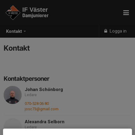
IF Väster
Damjuniorer
Logga in
Kontakt
Kontakt
Kontaktpersoner
Johan Schönborg
Ledare
070-528 06 80
josc73@gmail.com
Alexandra Selborn
Ledare