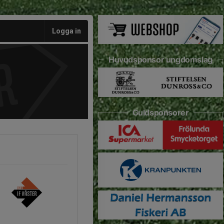
Logga in
Huvudsponsor ungdomslag
Guldsponsorer