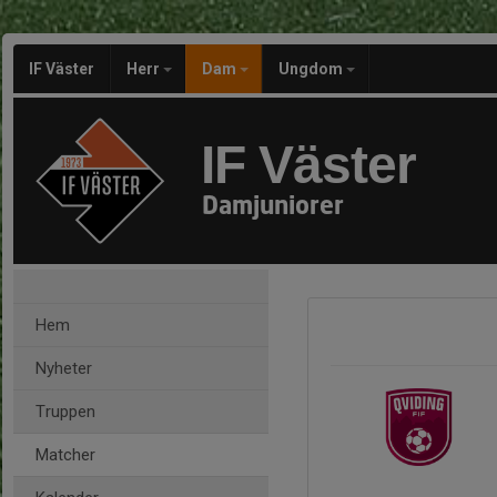
IF Väster
Herr
Dam
Ungdom
IF Väster
Damjuniorer
Hem
Nyheter
Truppen
Matcher