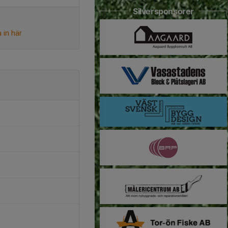
Silversponsorer
 in här