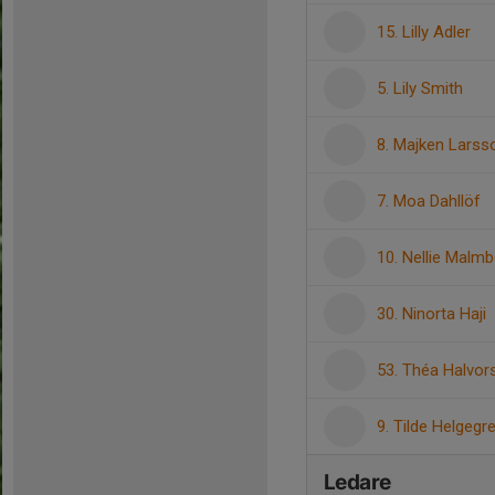
15. Lilly Adler
5. Lily Smith
8. Majken Larss
7. Moa Dahllöf
10. Nellie Malm
30. Ninorta Haji
53. Théa Halvor
9. Tilde Helgegr
Ledare