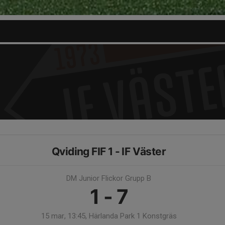
Qviding FIF 1 - IF Väster
DM Junior Flickor Grupp B
1 - 7
15 mar, 13:45, Härlanda Park 1 Konstgräs