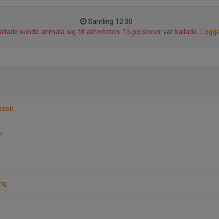
Samling 12:30
llade kunde anmäla sig till aktiviteten. 15 personer var kallade.
Logga
sson
n
ing