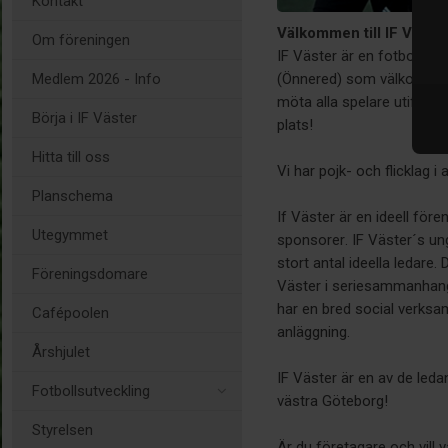
Kontakt
Välkommen till IF Väster
Om föreningen
IF Väster är en fotbolls
(Önnered) som välkomnar a
Medlem 2026 - Info
möta alla spelare utifrån 
Börja i IF Väster
plats!
Hitta till oss
Vi har pojk- och flicklag i 
Planschema
If Väster är en ideell för
Utegymmet
sponsorer. IF Väster´s u
stort antal ideella ledare.
Föreningsdomare
Väster i seriesammanhang
har en bred social verksa
Cafépoolen
anläggning.
Årshjulet
IF Väster är en av de ledan
Fotbollsutveckling
västra Göteborg!
Styrelsen
Är du företagare och vill