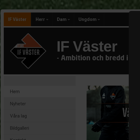
IF Väster
Herr
Dam
Ungdom
IF Väster
- Ambition och bredd i för
Hem
Nyheter
Våra lag
Bildgalleri