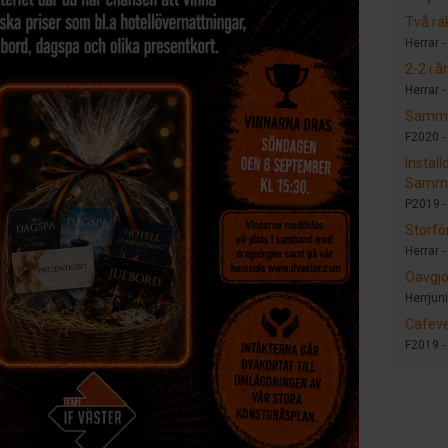
Två ra
Herrar -
2-2 i 
Herrar -
Samma
F2020 -
Inställ
Samm
P2019 
Storför
Herrar -
Oavgjor
Herrjuni
Cafev
F2019 -