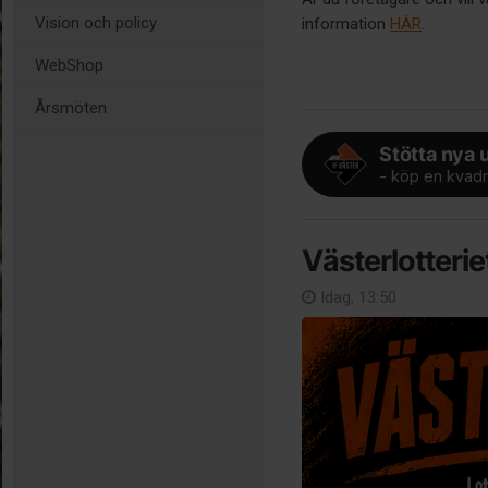
Vision och policy
information
HÄR
.
WebShop
Årsmöten
Stötta nya 
- köp en kvadr
Västerlotterie
Idag, 13:50