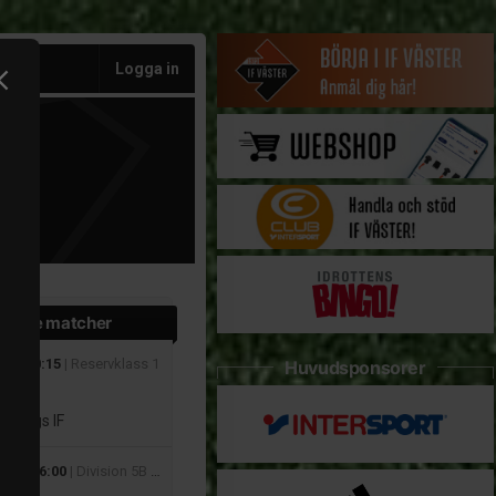
Logga in
ande matcher
aug 20:15
| Reservklass 1
Huvudsponsorer
rar
sbergs IF
 aug 16:00
| Division 5B Dam