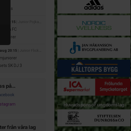
mer
 Hindås
aug 14:15
| Junior Pojkar Div 2B
dsten FC
rjuniorer
 aug 20:15
| Junior Flickor Div 3 Höst
juniorer
ets SK DJ 3
ss på...
acebook
nstagram
Huvudsponsor ungdomslag
er från våra lag