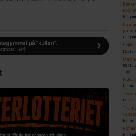
Bemann
uppdat
Herrjuni
Nu sta
på he
Herrjuni
utegymmet på "kullen".
Pojkar
atmeter här!
P2010 
Matche
P2010-2
t
1 jul
Halva 
Herrar -
Tack f
P2020 
Tre ma
senast
Herrar -
Gothia
Herrjuni