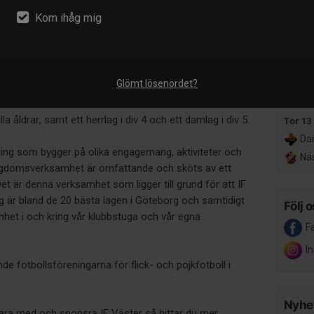
Da
Kom ihåg mig
IFK
förening med ca 1000 medlemmar i västra Göteborg
Sön 9 
lla barn och ungdomar. Vi har en målsättning att
Går
deras utveckling- och ambitionsnivå. Här ska alla få
Glömt lösenordet?
Her
alla åldrar, samt ett herrlag i div 4 och ett damlag i div 5.
Tor 13
Dam
ening som bygger på olika engagemang, aktiviteter och
Näs
ngdomsverksamhet är omfattande och sköts av ett
 Det är denna verksamhet som ligger till grund för att IF
 är bland de 20 bästa lagen i Göteborg och samtidigt
Följ o
mhet i och kring vår klubbstuga och vår egna
F
I
de fotbollsföreningarna för flick- och pojkfotboll i
Nyhet
 vara med och sponsra IF Väster så hittar du mer