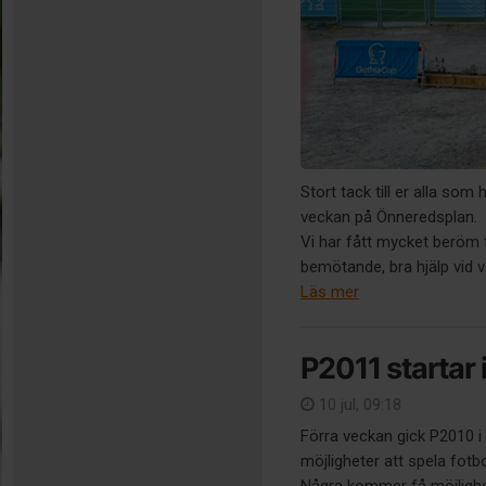
Stort tack till er alla som 
veckan på Önneredsplan.
Vi har fått mycket beröm f
bemötande, bra hjälp vid vå
Läs mer
P2011 startar 
10 jul, 09:18
Förra veckan gick P2010 i 
möjligheter att spela fotb