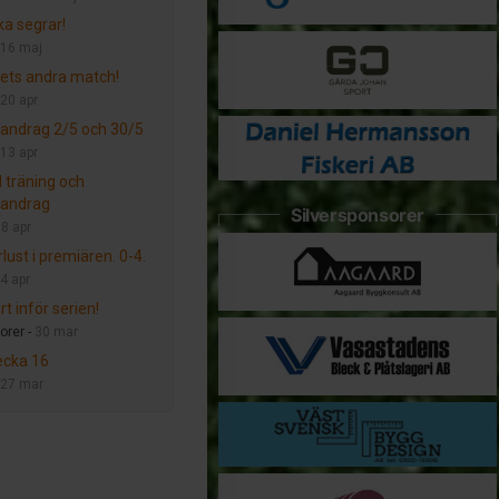
ka segrar!
16 maj
årets andra match!
20 apr
ndrag 2/5 och 30/5
13 apr
d träning och
andrag
Silversponsorer
-
8 apr
lust i premiären. 0-4.
4 apr
t inför serien!
orer -
30 mar
ecka 16
27 mar