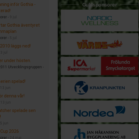
Guldsponsorer
ing inför Gothia -
erad!
orer -
9 jul
rtar Gothia äventyret
mmaplan
orer -
5 jul
 2010 läggs ned!
-
3 jul
r under hösten.
011 Utvecklingsgruppen -
serien spelad!
13 jun
ör denna vår!
-
13 jun
tcher spelade sen
!
5 jun
 Cup 2026
orer -
24 maj