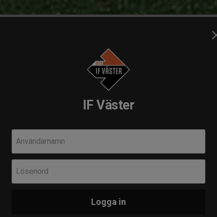
ening -
IF Väster
Användarnamn
Komm
Tis 11 
Lösenord
Her
Fäs
Logga in
Sön 23