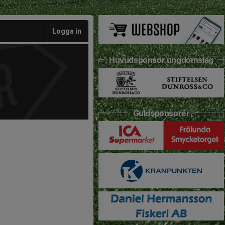
Logga in
Huvudsponsor ungdomslag
Guldsponsorer