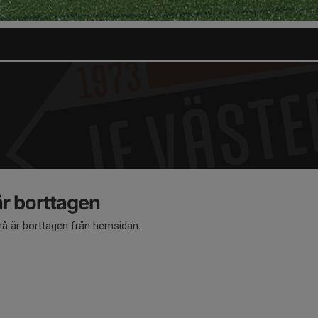
 borttagen
 är borttagen från hemsidan.