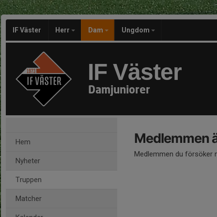
IF Väster
Herr
Dam
Ungdom
IF Väster
Damjuniorer
Medlemmen är
Hem
Medlemmen du försöker nå
Nyheter
Truppen
Matcher