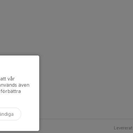
att vår
 används även
 förbättra
ändiga
Levererat