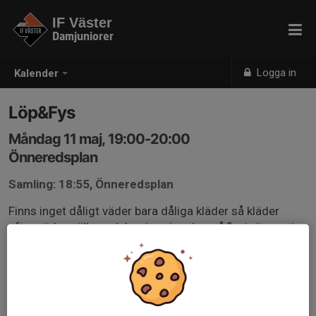
IF Väster
Damjuniorer
Logga in
Kalender
Löp&Fys
Måndag 11 maj, 19:00-20:00
Önneredsplan
Samling: 18:55, Önneredsplan
Finns inget dåligt väder bara dåliga kläder så kläder
efter väder gäller och bra joggingskor på💪 vi rör oss i
området kring västerstugan!