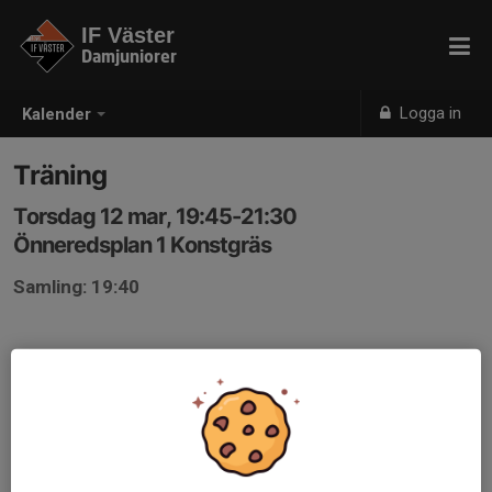
IF Väster
Damjuniorer
Logga in
Kalender
Träning
Torsdag 12 mar, 19:45-21:30
Önneredsplan 1 Konstgräs
Samling: 19:40