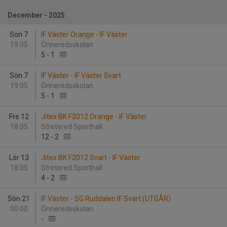
December - 2025
Sön 7
IF Väster Orange - IF Väster
19:05
Önneredsskolan
5
-
1
Sön 7
IF Väster - IF Väster Svart
19:05
Önneredsskolan
5
-
1
Fre 12
Jitex BK F2012 Orange - IF Väster
18:05
Stretered Sporthall
12
-
2
Lör 13
Jitex BK F2012 Svart - IF Väster
18:05
Stretered Sporthall
4
-
2
Sön 21
IF Väster - SG Ruddalen IF Svart (UTGÅR)
00:00
Önneredsskolan
-