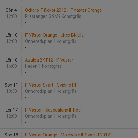
Sön 4
Öckerö IF flickor 2012 - IF Väster Orange
12:00
Prästängen 3 9M9 Konstgräs
-
Lör 10
IF Väster Orange - Jitex BK Lila
12:00
Önneredsplan 1 Konstgräs
-
Lör 10
Azalea BK F12 - IF Väster
16:00
Heden 1 Konstgräs
-
Sön 11
IF Väster Svart - Qviding FIF
13:30
Önneredsplan 1 Konstgräs
-
Lör 17
IF Väster - Sävedalens IF Röd
12:00
Önneredsplan 1 Konstgräs
-
Sön 18
IF Väster Orange - Mölnlycke IF Svart (F2012)