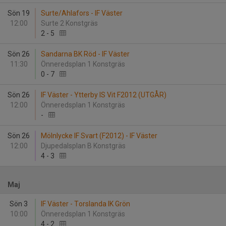
Sön 19
Surte/Ahlafors - IF Väster
12:00
Surte 2 Konstgräs
2
-
5
Sön 26
Sandarna BK Röd - IF Väster
11:30
Önneredsplan 1 Konstgräs
0
-
7
Sön 26
IF Väster - Ytterby IS Vit F2012 (UTGÅR)
12:00
Önneredsplan 1 Konstgräs
-
Sön 26
Mölnlycke IF Svart (F2012) - IF Väster
12:00
Djupedalsplan B Konstgräs
4
-
3
Maj
Sön 3
IF Väster - Torslanda IK Grön
10:00
Önneredsplan 1 Konstgräs
4
-
2