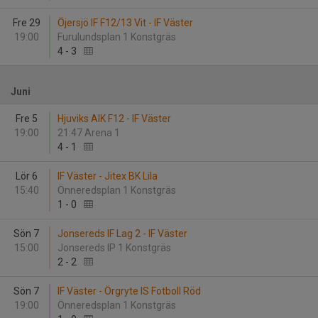
Fre 29
Öjersjö IF F12/13 Vit - IF Väster
19:00
Furulundsplan 1 Konstgräs
4
-
3
Juni
Fre 5
Hjuviks AIK F12 - IF Väster
19:00
21:47 Arena 1
4
-
1
Lör 6
IF Väster - Jitex BK Lila
15:40
Önneredsplan 1 Konstgräs
1
-
0
Sön 7
Jonsereds IF Lag 2 - IF Väster
15:00
Jonsereds IP 1 Konstgräs
2
-
2
Sön 7
IF Väster - Örgryte IS Fotboll Röd
19:00
Önneredsplan 1 Konstgräs