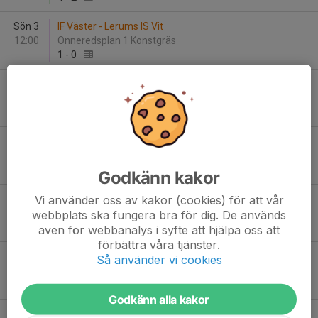
Sön 3
IF Väster - Lerums IS Vit
12:00
Önneredsplan 1 Konstgräs
1
-
0
Sön 3
BK Häcken Vit - IF Väster
15:45
Slättadamm 2 konstgräs
4
-
1
Lör 9
IF Väster - Nol/Ahlafors
14:45
Önneredsplan 1 Konstgräs
6
-
0
Godkänn kakor
Vi använder oss av kakor (cookies) för att vår
Sön 10
Jonsereds IF Lag 1 - IF Väster
11:30
Jonsereds IP 1 Konstgräs
webbplats ska fungera bra för dig. De används
1
-
1
även för webbanalys i syfte att hjälpa oss att
förbättra våra tjänster.
Sön 10
IF Väster - Floda BoIF Blå
Så använder vi cookies
12:00
Önneredsplan 1 Konstgräs
7
-
3
Godkänn alla kakor
Sön 17
IF Väster - Jitex BK