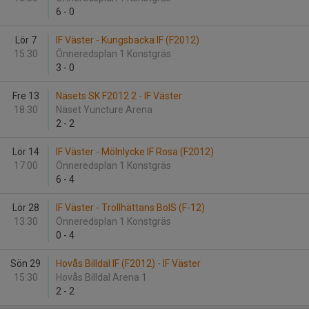
6
-
0
Lör 7
IF Väster - Kungsbacka IF (F2012)
15:30
Önneredsplan 1 Konstgräs
3
-
0
Fre 13
Näsets SK F2012 2 - IF Väster
18:30
Näset Yuncture Arena
2
-
2
Lör 14
IF Väster - Mölnlycke IF Rosa (F2012)
17:00
Önneredsplan 1 Konstgräs
6
-
4
Lör 28
IF Väster - Trollhättans BoIS (F-12)
13:30
Önneredsplan 1 Konstgräs
0
-
4
Sön 29
Hovås Billdal IF (F2012) - IF Väster
15:30
Hovås Billdal Arena 1
2
-
2