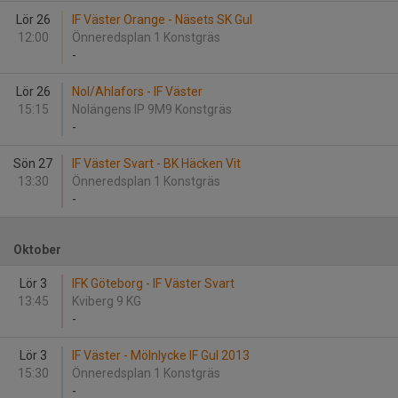
Lör 26
IF Väster Orange - Näsets SK Gul
12:00
Önneredsplan 1 Konstgräs
-
Lör 26
Nol/Ahlafors - IF Väster
15:15
Nolängens IP 9M9 Konstgräs
-
Sön 27
IF Väster Svart - BK Häcken Vit
13:30
Önneredsplan 1 Konstgräs
-
Oktober
Lör 3
IFK Göteborg - IF Väster Svart
13:45
Kviberg 9 KG
-
Lör 3
IF Väster - Mölnlycke IF Gul 2013
15:30
Önneredsplan 1 Konstgräs
-