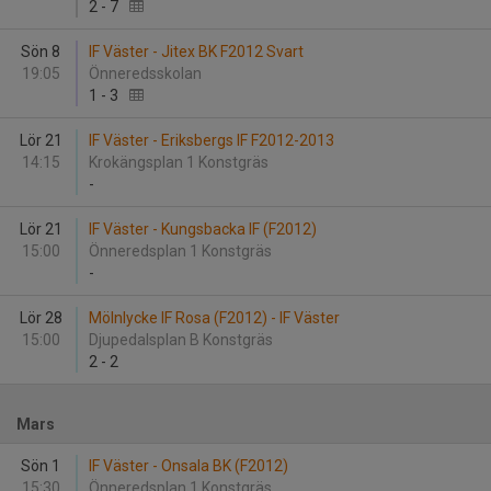
2
-
7
Sön 8
IF Väster - Jitex BK F2012 Svart
19:05
Önneredsskolan
1
-
3
Lör 21
IF Väster - Eriksbergs IF F2012-2013
14:15
Krokängsplan 1 Konstgräs
-
Lör 21
IF Väster - Kungsbacka IF (F2012)
15:00
Önneredsplan 1 Konstgräs
-
Lör 28
Mölnlycke IF Rosa (F2012) - IF Väster
15:00
Djupedalsplan B Konstgräs
2
-
2
Mars
Sön 1
IF Väster - Onsala BK (F2012)
15:30
Önneredsplan 1 Konstgräs