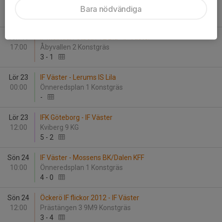
12:00
Önneredsplan 1 Konstgräs
Bara nödvändiga
3
-
2
Sön 17
IF Mölndal Fotboll F12 Blå - IF Väster
17:00
Åbyvallen 2 Konstgräs
3
-
1
Lör 23
IF Väster - Lerums IS Lila
00:00
Önneredsplan 1 Konstgräs
-
Lör 23
IFK Göteborg - IF Väster
12:00
Kviberg 9 KG
5
-
2
Sön 24
IF Väster - Mossens BK/Dalen KFF
10:00
Önneredsplan 1 Konstgräs
4
-
0
Sön 24
Öckerö IF flickor 2012 - IF Väster
12:00
Prästängen 3 9M9 Konstgräs
3
-
4