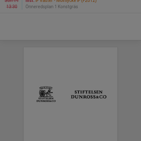
Sön 14
Inst.
IF Väster - Mölnlycke IF (F2012)
13:30
Önneredsplan 1 Konstgräs