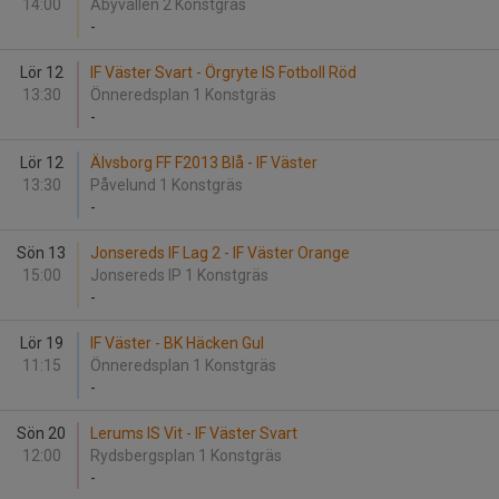
14:00
Åbyvallen 2 Konstgräs
-
Lör 12
IF Väster Svart - Örgryte IS Fotboll Röd
13:30
Önneredsplan 1 Konstgräs
-
Lör 12
Älvsborg FF F2013 Blå - IF Väster
13:30
Påvelund 1 Konstgräs
-
Sön 13
Jonsereds IF Lag 2 - IF Väster Orange
15:00
Jonsereds IP 1 Konstgräs
-
Lör 19
IF Väster - BK Häcken Gul
11:15
Önneredsplan 1 Konstgräs
-
Sön 20
Lerums IS Vit - IF Väster Svart
12:00
Rydsbergsplan 1 Konstgräs
-