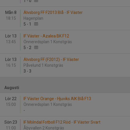
1
-
0
Mån 8
Älvsborg FF F2013 Blå - IF Väster
18:15
Hagenplan
5
-
1
Lör 13
IF Väster - Azalea BK F12
13:45
Önneredsplan 1 Konstgräs
5
-
2
Lör 13
Älvsborg FF (F2012) - IF Väster
16:15
Påvelund 1 Konstgräs
3
-
3
Augusti
Lör 22
IF Väster Orange - Hjuviks AIK Blå F13
15:00
Önneredsplan 1 Konstgräs
-
Sön 23
IF Mölndal Fotboll F12 Röd - IF Väster Svart
11:00
Åbyvallen 2 Konstgräs