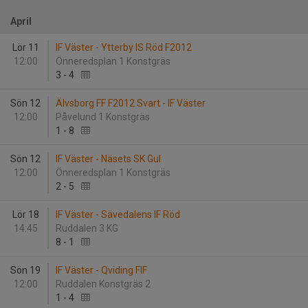
April
Lör 11
IF Väster - Ytterby IS Röd F2012
12:00
Önneredsplan 1 Konstgräs
3
-
4
Sön 12
Älvsborg FF F2012 Svart - IF Väster
12:00
Påvelund 1 Konstgräs
1
-
8
Sön 12
IF Väster - Näsets SK Gul
12:00
Önneredsplan 1 Konstgräs
2
-
5
Lör 18
IF Väster - Sävedalens IF Röd
14:45
Ruddalen 3 KG
8
-
1
Sön 19
IF Väster - Qviding FIF
12:00
Ruddalen Konstgräs 2
1
-
4