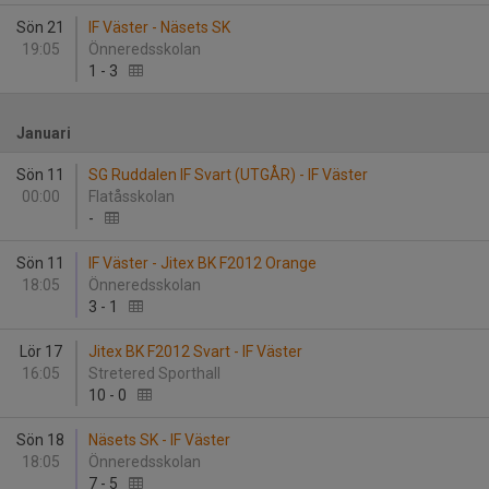
Sön 21
IF Väster - Näsets SK
19:05
Önneredsskolan
1
-
3
Januari
Sön 11
SG Ruddalen IF Svart (UTGÅR) - IF Väster
00:00
Flatåsskolan
-
Sön 11
IF Väster - Jitex BK F2012 Orange
18:05
Önneredsskolan
3
-
1
Lör 17
Jitex BK F2012 Svart - IF Väster
16:05
Stretered Sporthall
10
-
0
Sön 18
Näsets SK - IF Väster
18:05
Önneredsskolan
7
-
5