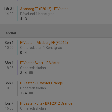
Lör 31
Älvsborg FF (F2012) - IF Väster
14:00
Påvelund 1 Konstgräs
4
-
3
Februari
Sön 1
IF Väster - Älvsborg FF (F2012)
10:00
Önneredsplan 1 Konstgräs
0
-
4
Sön 1
IF Väster Svart - IF Väster
18:05
Önneredsskolan
3
-
4
Sön 1
IF Väster - IF Väster Orange
18:05
Önneredsskolan
3
-
4
Lör 7
IF Väster - Jitex BK F2012 Orange
16:05
Önneredsskolan