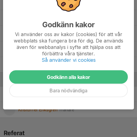
Maliyah Olsson
Meliha Bozdag
Godkänn kakor
Melissa Tekin
Vi använder oss av kakor (cookies) för att vår
webbplats ska fungera bra för dig. De används
även för webbanalys i syfte att hjälpa oss att
Noelle Magnusson Can
förbättra våra tjänster.
Så använder vi cookies
Tilde Eriksson Lem
Godkänn alla kakor
Ledare
Bara nödvändiga
Christopher Bozkurt
Tränare
Kristoffer Eriksgren
Tränare
Referat