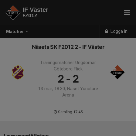
IF Väster
F2012
Logga in
Matcher
Näsets SK F2012 2 - IF Väster
Träningsmatcher Ungdomar
Göteborg Flick
2 - 2
13 mar, 18:30, Näset Yuncture
Arena
Samling 17:45