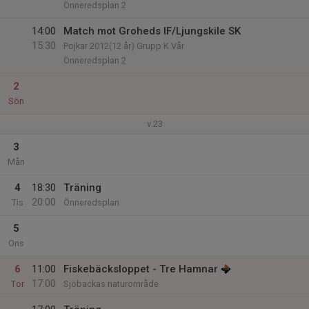
Önneredsplan 2
14:00
Match mot Groheds IF/Ljungskile SK
15:30
Pojkar 2012(12 år) Grupp K Vår
Önneredsplan 2
2
Sön
v.23
3
Mån
4
18:30
Träning
20:00
Tis
Önneredsplan
5
Ons
6
11:00
Fiskebäcksloppet - Tre Hamnar
17:00
Tor
Sjöbackas naturområde