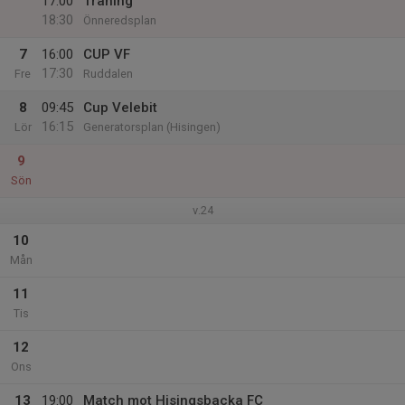
17:00
Träning
18:30
Önneredsplan
7
16:00
CUP VF
17:30
Fre
Ruddalen
8
09:45
Cup Velebit
16:15
Lör
Generatorsplan (Hisingen)
9
Sön
v.24
10
Mån
11
Tis
12
Ons
13
19:00
Match mot Hisingsbacka FC