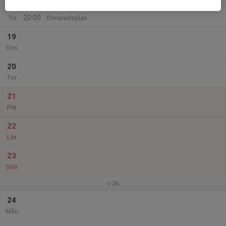
18
18:30
Träning
20:00
Tis
Önneredsplan
19
Ons
20
Tor
21
Fre
22
Lör
23
Sön
v.26
24
Mån