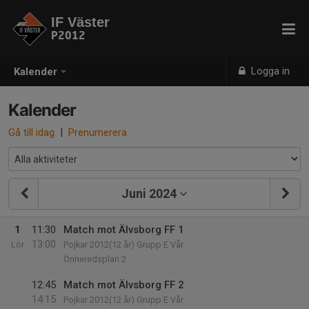
IF Väster
P2012
Logga in
Kalender
Kalender
Gå till idag
|
Prenumerera
Juni 2024
1
11:30
Match mot Älvsborg FF 1
13:00
Lör
Pojkar 2012(12 år) Grupp E Vår
Önneredsplan 2
12:45
Match mot Älvsborg FF 2
14:15
Pojkar 2012(12 år) Grupp E Vår