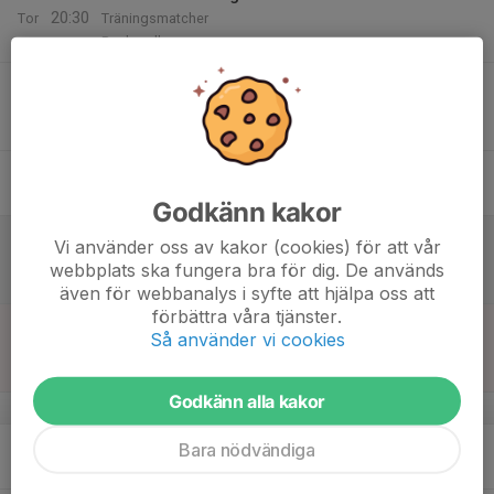
20:30
Tor
Träningsmatcher
Backavallen
19:00
Match mot Kungsladugårds BK
20:30
Träningsmatcher
Apelsinplan
14
Fre
Godkänn kakor
15
12:00
Match mot Sandarna BK Röd
Vi använder oss av kakor (cookies) för att vår
13:30
Lör
Pojkar 2012(12 år) Grupp K Vår
webbplats ska fungera bra för dig. De används
Sannaplan 2
även för webbanalys i syfte att hjälpa oss att
förbättra våra tjänster.
16
10:30
Match mot Stenkullen GoIK
Så använder vi cookies
12:00
Sön
Träningsmatcher
Önneredsplan
Godkänn alla kakor
v.25
17
Bara nödvändiga
Mån