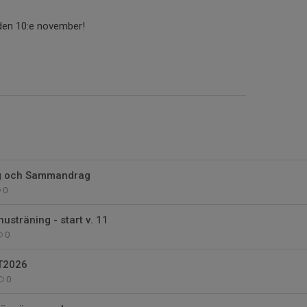
den 10:e november!
ing och Sammandrag
0
usträning - start v. 11
0
T2026
0