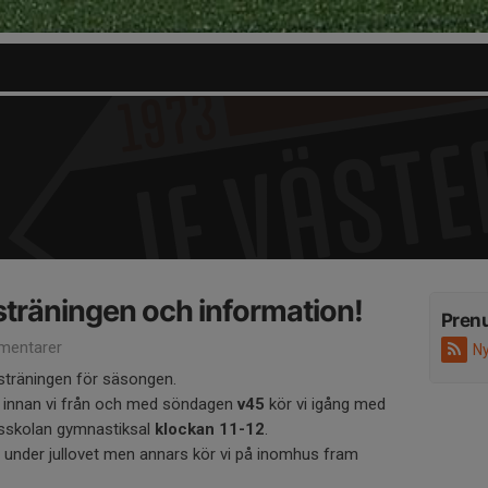
träningen och information!
Pren
mentarer
Ny
sträningen för säsongen.
s innan vi från och med söndagen
v45
kör vi igång med
sskolan gymnastiksal
klockan 11-12
.
 under jullovet men annars kör vi på inomhus fram