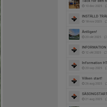
Tack för den 
10 dec 2025
INSTÄLLD TRÄ
18 nov 2025
Äntligen!
20 okt 2025
INFORMATION 
12 okt 2025
Information H
20 sep 2025
Vilken start!
26 aug 2025
SÄSONGSTART
21 aug 2025