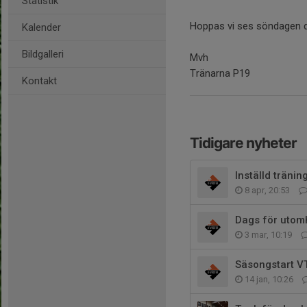
Statistik
Hoppas vi ses söndagen 
Kalender
Bildgalleri
Mvh
Tränarna P19
Kontakt
Tidigare nyheter
Inställd trän
8 apr, 20:53
Dags för utomh
3 mar, 10:19
Säsongstart V
14 jan, 10:26