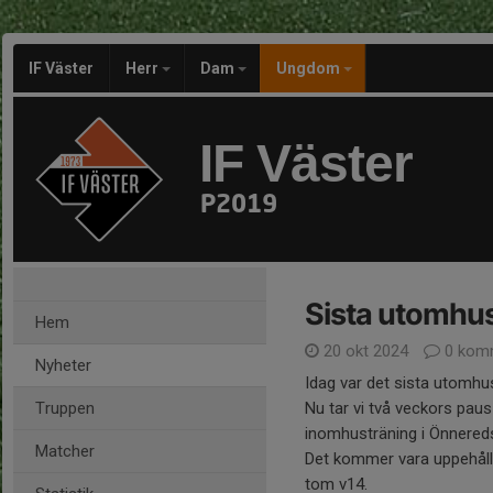
IF Väster
Herr
Dam
Ungdom
IF Väster
P2019
Sista utomhus
Hem
20 okt 2024
0 kom
Nyheter
Idag var det sista utomhu
Truppen
Nu tar vi två veckors pau
inomhusträning i Önnered
Matcher
Det kommer vara uppehåll
tom v14.