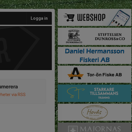
Logga in
umerera
heter via RSS