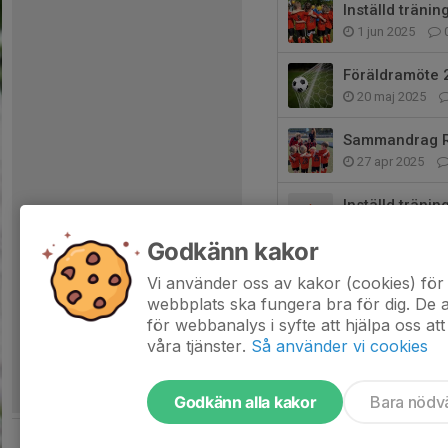
Inställd trän
1 jun 2025
Föräldramöte 
20 maj 2025
Sammandrag R
27 apr 2025
Inställd tränin
23 feb 2025
Godkänn kakor
Vårens träning
Vi använder oss av kakor (cookies) för 
9 feb 2025
webbplats ska fungera bra för dig. De
för webbanalys i syfte att hjälpa oss att
våra tjänster.
Så använder vi cookies
Godkänn alla kakor
Bara nödv