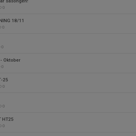
här säsongen!
0
NING 18/11
0
0
- Oktober
0
T-25
0
0
 HT25
0