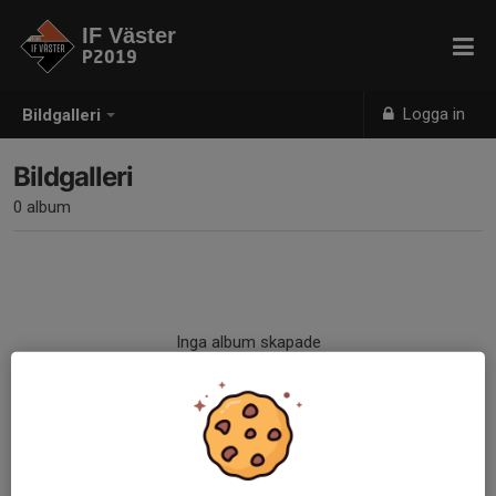
IF Väster
P2019
Logga in
Bildgalleri
Bildgalleri
0 album
Inga album skapade