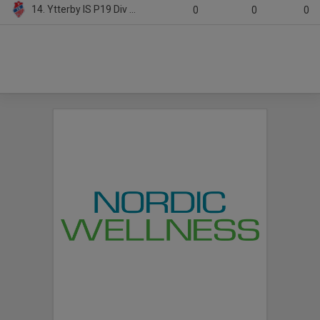
14. Ytterby IS P19 Div 2 (Lag Utgår)
0
0
0