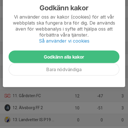
10
19
22
Godkänn kakor
4. Eriksbergs IF 1
9
14
22
Vi använder oss av kakor (cookies) för att vår
webbplats ska fungera bra för dig. De används
5. Kållered SK
11
13
21
även för webbanalys i syfte att hjälpa oss att
förbättra våra tjänster.
6. IK Zenith J19
11
26
19
Så använder vi cookies
7. Torslanda IK HJ 2
10
5
14
Godkänn alla kakor
8. Mölnlycke IS Ungdom
9
-8
12
Bara nödvändiga
9. Dalen/Krokslätts FF
11
-18
8
10. Lindome GIF
10
-14
7
11. Gårdsten FC
12
-47
3
12. Älvsborg FF 2
10
-51
3
13. Landvetter IS P19 Herrjunior
0
0
0