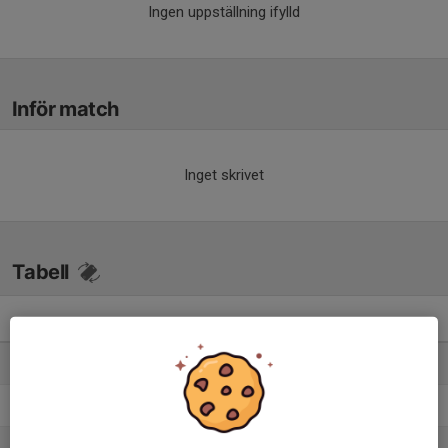
Ingen uppställning ifylld
Inför match
Inget skrivet
Tabell
Junior Pojkar Div 2B
M
+/-
P
1. IF Väster
12
34
28
2. IF Mölndal Fotboll
11
27
23
3. Partille IF FK Herrjunior