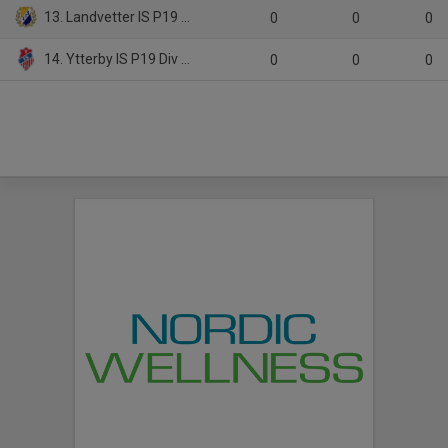
13. Landvetter IS P19 Herrjunior
0
0
0
14. Ytterby IS P19 Div 2 (Lag Utgår)
0
0
0