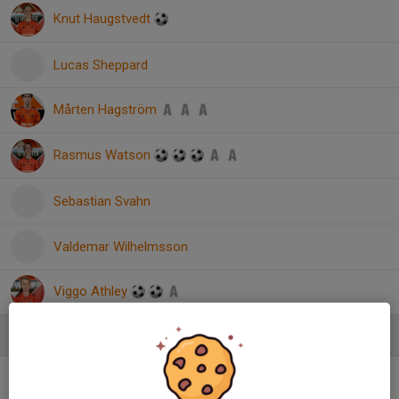
Knut Haugstvedt
Lucas Sheppard
Mårten Hagström
Rasmus Watson
Sebastian Svahn
Valdemar Wilhelmsson
Viggo Athley
Ledare
Johan Wilhelmsson
Ledare