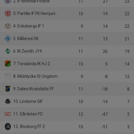
2. IF Mölndal Fotboll
11
27
23
3. Partille IF FK Herrjunior
10
19
22
4. Eriksbergs IF 1
9
14
22
5. Kållered SK
11
13
21
6. IK Zenith J19
11
26
19
7. Torslanda IK HJ 2
10
5
14
8. Mölnlycke IS Ungdom
9
-8
12
9. Dalen/Krokslätts FF
11
-18
8
10. Lindome GIF
10
-14
7
11. Gårdsten FC
12
-47
3
12. Älvsborg FF 2
10
-51
3