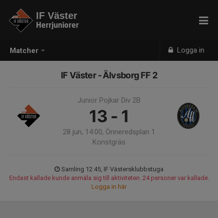
IF Väster
Herrjuniorer
Logga in
Matcher
IF Väster - Älvsborg FF 2
Junior Pojkar Div 2B
13 - 1
28 jun, 14:00, Önneredsplan 1
Konstgräs
Samling 12:45, IF Västersklubbstuga
Endast kallade kunde anmäla sig till aktiviteten. 24 personer var kallade.
Logga in här