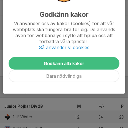
Lemu Meza Mendoza
Assisterande
tränare/Målvaktstränare
Godkänn kakor
Samuel Salh
Huvudtränare
Vi använder oss av kakor (cookies) för att vår
webbplats ska fungera bra för dig. De används
även för webbanalys i syfte att hjälpa oss att
förbättra våra tjänster.
Referat
Så använder vi cookies
Godkänn alla kakor
Inget referat skrivet
Bara nödvändiga
Tabell
Junior Pojkar Div 2B
M
+/-
P
1. IF Väster
12
34
28