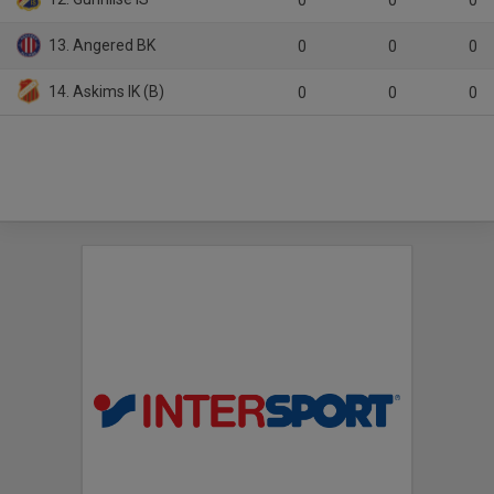
0
0
0
13. Angered BK
0
0
0
14. Askims IK (B)
0
0
0