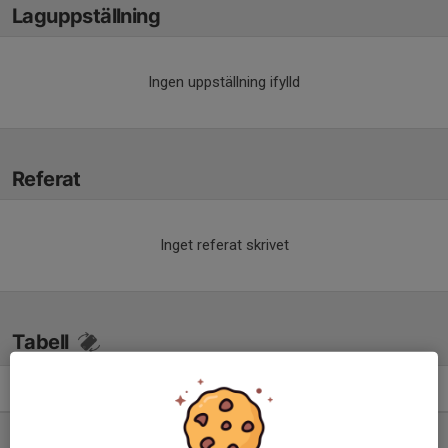
Laguppställning
Ingen uppställning ifylld
Referat
Inget referat skrivet
Tabell
Division 5B Dam
M
+/-
P
1. IFK Hindås
6
19
16