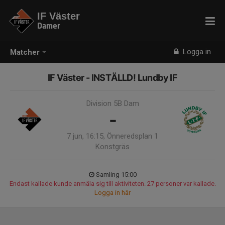
IF Väster
Damer
Logga in
Matcher
IF Väster - INSTÄLLD! Lundby IF
Division 5B Dam
-
7 jun, 16:15, Önneredsplan 1
Konstgräs
Samling 15:00
Endast kallade kunde anmäla sig till aktiviteten. 27 personer var kallade.
Logga in här