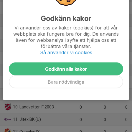
2. Guldhedens IK
7
14
14
Godkänn kakor
3. FC Kålltorp
5
7
9
Vi använder oss av kakor (cookies) för att vår
4. Floda BoIF (U)
5
7
8
webbplats ska fungera bra för dig. De används
även för webbanalys i syfte att hjälpa oss att
5. Kungsladugårds BK
5
0
6
förbättra våra tjänster.
Så använder vi cookies
6. IF Väster
5
-15
0
Godkänn alla kakor
7. Lundby IF
5
-32
0
Bara nödvändiga
8. Jonsereds IF (B)
0
0
0
9. Näsets SK (B)
0
0
0
10. Landvetter IF 2003 (U)
0
0
0
11. Jitex BK (U)
0
0
0
12. Gunnilse IS