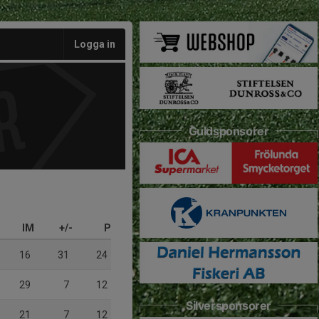
Logga in
Guldsponsorer
IM
+/-
P
16
31
24
29
7
12
Silversponsorer
21
7
12