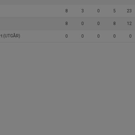
8
3
0
5
23
8
0
0
8
12
art (UTGÅR)
0
0
0
0
0