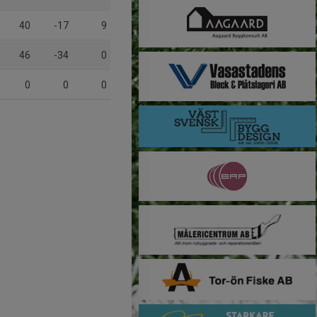
40
-17
9
46
-34
0
0
0
0