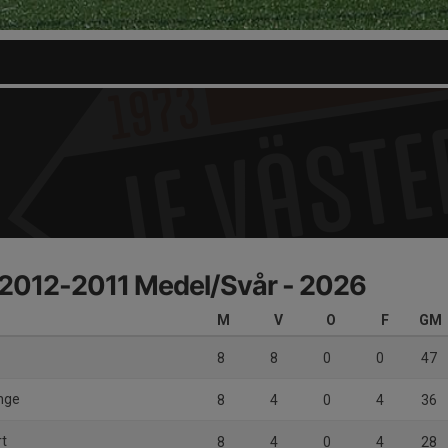
r 2012-2011 Medel/Svår - 2026
M
V
O
F
GM
8
8
0
0
47
ange
8
4
0
4
36
rt
8
4
0
4
28