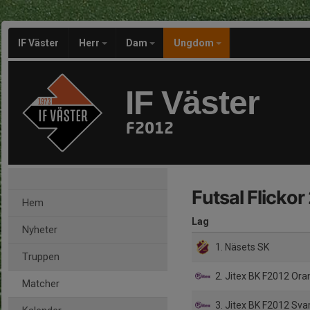
IF Väster
Herr
Dam
Ungdom
IF Väster
F2012
Futsal Flicko
Hem
Lag
Nyheter
1. Näsets SK
Truppen
2. Jitex BK F2012 Or
Matcher
3. Jitex BK F2012 Sva