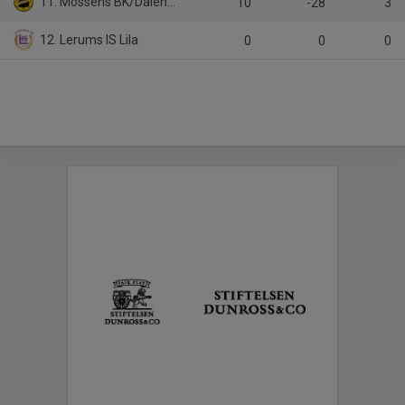
11. Mossens BK/Dalen KFF
10
-28
3
12. Lerums IS Lila
0
0
0