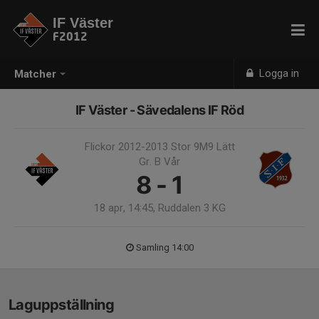
IF Väster
F2012
Logga in
Matcher
IF Väster - Sävedalens IF Röd
Flickor 2012-2013 Stor 9M9 Lätt
Gr. B Vår
8 - 1
18 apr, 14:45, Ruddalen 3 KG
Samling 14:00
Laguppställning