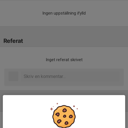
Ingen uppställning ifylld
Referat
Inget referat skrivet
Tabell
Flickor 2012-2013 Stor 9M9
Lätt Gr. B Vår
M
+/-
P