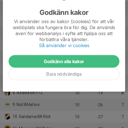
1. Älvsborg FF F2013 Blå
10
38
26
Godkänn kakor
2. Torslanda IK Grön
Vi använder oss av kakor (cookies) för att vår
10
10
24
webbplats ska fungera bra för dig. De används
3. Hjuviks AIK F12
även för webbanalys i syfte att hjälpa oss att
10
22
22
förbättra våra tjänster.
4. Ytterby IS Röd F2012
Så använder vi cookies
10
6
22
5. IF Väster
10
20
18
Godkänn alla kakor
6. Öjersjö IF F12/13 Vit
10
14
13
Bara nödvändiga
7. Sävedalens IF Röd
10
-10
9
8. Azalea BK F12
10
-19
8
9. Nol/Ahlafors
10
-26
7
10. Sandarna BK Röd
10
-27
7