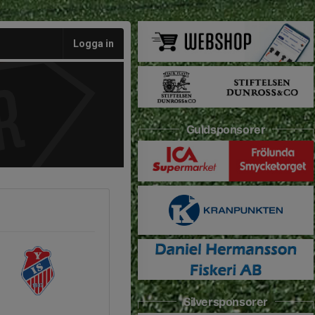
Logga in
Guldsponsorer
Silversponsorer