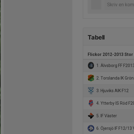
Tabell
Flickor 2012-2013 Stor 
1. Älvsborg FF F201
2. Torslanda IK Grön
3. Hjuviks AIK F12
4. Ytterby IS Röd F
5. IF Väster
6. Öjersjö IF F12/13 