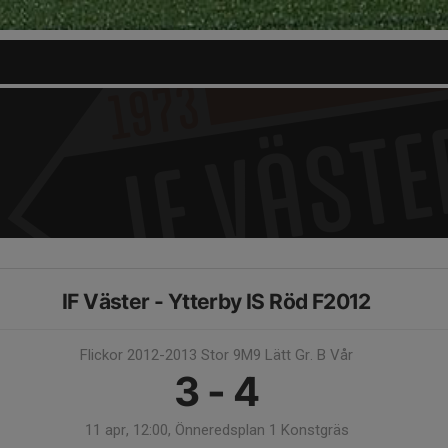
IF Väster - Ytterby IS Röd F2012
Flickor 2012-2013 Stor 9M9 Lätt Gr. B Vår
3 - 4
11 apr, 12:00, Önneredsplan 1 Konstgräs