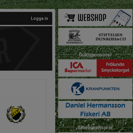
Logga in
Guldsponsorer
Silversponsorer