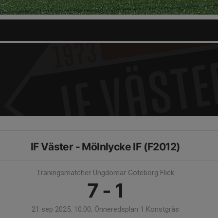
IF Väster - Mölnlycke IF (F2012)
Träningsmatcher Ungdomar Göteborg Flick
7 - 1
21 sep 2025, 10:00, Önneredsplan 1 Konstgräs