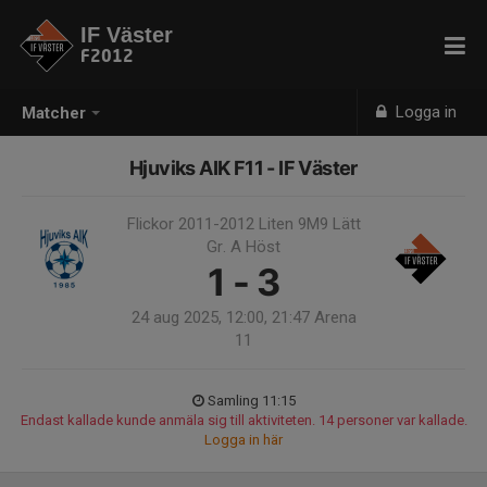
IF Väster
F2012
Logga in
Matcher
Hjuviks AIK F11 - IF Väster
Flickor 2011-2012 Liten 9M9 Lätt
Gr. A Höst
1 - 3
24 aug 2025, 12:00, 21:47 Arena
11
Samling 11:15
Endast kallade kunde anmäla sig till aktiviteten. 14 personer var kallade.
Logga in här