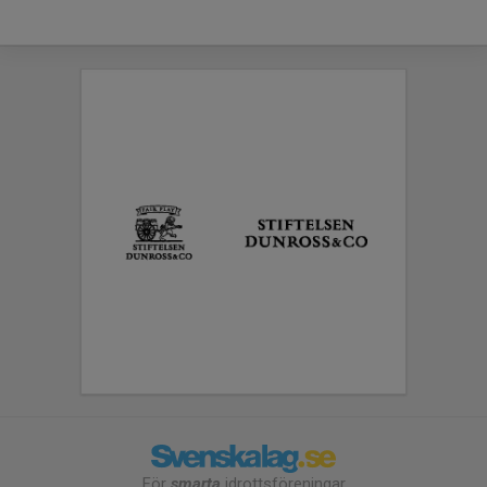
För
smarta
idrottsföreningar