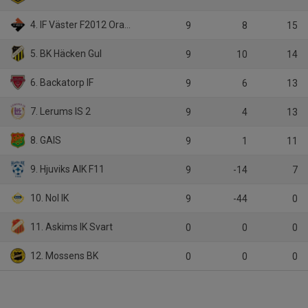
4. IF Väster F2012 Orange
9
8
15
5. BK Häcken Gul
9
10
14
6. Backatorp IF
9
6
13
7. Lerums IS 2
9
4
13
8. GAIS
9
1
11
9. Hjuviks AIK F11
9
-14
7
10. Nol IK
9
-44
0
11. Askims IK Svart
0
0
0
12. Mossens BK
0
0
0