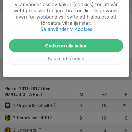
Vi använder oss av kakor (cookies) för att vår
Referat
webbplats ska fungera bra för dig. De används
även för webbanalys i syfte att hjälpa oss att
förbättra våra tjänster.
Inget referat skrivet
Så använder vi cookies
Godkänn alla kakor
Bara nödvändiga
Tabell
Flickor 2011-2012 Liten
9M9 Lätt Gr. A Höst
M
+/-
P
1. Örgryte IS Fotboll Blå
9
16
22
2. Romelanda UF F12
9
10
18
3. Jonsereds IF
9
3
18