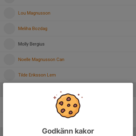
Lou Magnusson
Meliha Bozdag
Molly Bergius
Noelle Magnusson Can
Tilde Eriksson Lem
Ledare
Dan Nauclér
Administratör
Johan Magnusson
Lagledare
Godkänn kakor