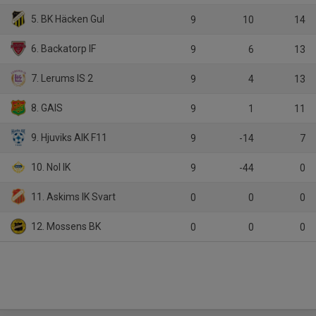
5. BK Häcken Gul
9
10
14
6. Backatorp IF
9
6
13
7. Lerums IS 2
9
4
13
8. GAIS
9
1
11
9. Hjuviks AIK F11
9
-14
7
10. Nol IK
9
-44
0
11. Askims IK Svart
0
0
0
12. Mossens BK
0
0
0