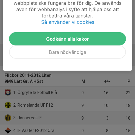
webbplats ska fungera bra för dig. De används
även för webbanalys i syfte att hjälpa oss att
Inget referat skrivet
förbättra våra tjänster.
Så använder vi cookies
Godkänn alla kakor
Bara nödvändiga
Tabell
Flickor 2011-2012 Liten
9M9 Lätt Gr. A Höst
M
+/-
P
1. Örgryte IS Fotboll Blå
9
16
22
2. Romelanda UF F12
9
10
18
3. Jonsereds IF
9
3
18
4. IF Väster F2012 Orange
9
8
15