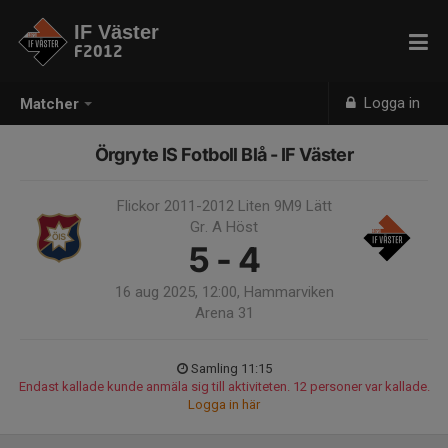
IF Väster
F2012
Logga in
Matcher
Örgryte IS Fotboll Blå - IF Väster
Flickor 2011-2012 Liten 9M9 Lätt
Gr. A Höst
5 - 4
16 aug 2025, 12:00, Hammarviken
Arena 31
Samling 11:15
Endast kallade kunde anmäla sig till aktiviteten. 12 personer var kallade.
Logga in här