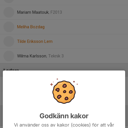
Mariam Maatouk
, F2013
Meliha Bozdag
Tilde Eriksson Lem
Wilma Karlsson
, Teknik 3
Ledare
Jakob Pohorely Weimers
Huvudtränare
Johannes Nielsen
Ledare
Godkänn kakor
Referat
Vi använder oss av kakor (cookies) för att vår