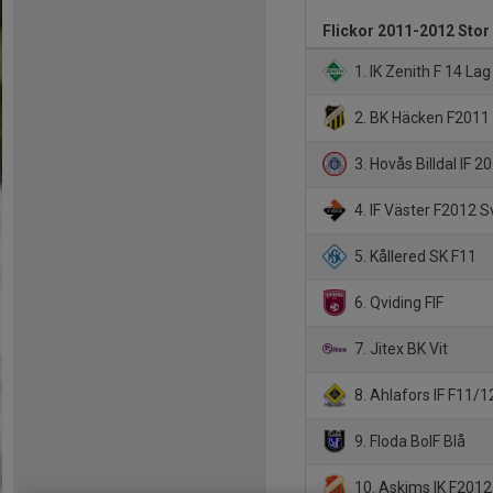
Flickor 2011-2012 Stor
1. IK Zenith F 14 Lag 
2. BK Häcken F2011
3. Hovås Billdal IF 
4. IF Väster F2012 S
5. Kållered SK F11
6. Qviding FIF
7. Jitex BK Vit
8. Ahlafors IF F11/1
9. Floda BoIF Blå
10. Askims IK F2012