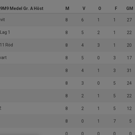
 9M9 Medel Gr. A Höst
M
V
O
F
GM
vit
8
6
1
1
27
 Lag 1
8
5
2
1
22
2011 Röd
8
4
3
1
20
vart
8
5
0
3
17
8
4
1
3
31
8
3
0
5
24
8
2
1
5
22
2
8
2
1
5
12
8
0
1
7
5
0
0
0
0
0