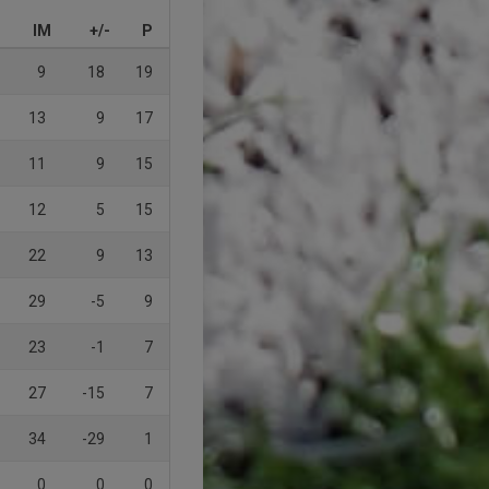
IM
+/-
P
9
18
19
13
9
17
11
9
15
12
5
15
22
9
13
29
-5
9
23
-1
7
27
-15
7
34
-29
1
0
0
0