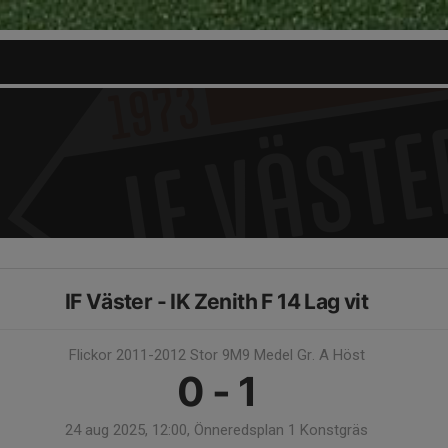
IF Väster - IK Zenith F 14 Lag vit
Flickor 2011-2012 Stor 9M9 Medel Gr. A Höst
0 - 1
24 aug 2025, 12:00, Önneredsplan 1 Konstgräs