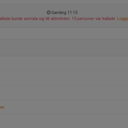
Samling 11:15
llade kunde anmäla sig till aktiviteten. 15 personer var kallade.
Logga
per
g