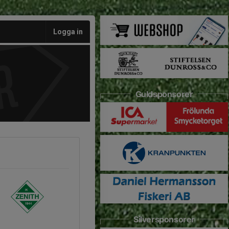
Logga in
Guldsponsorer
Silversponsorer