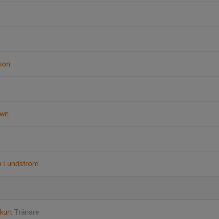
son
own
n Lundström
zkurt
Tränare