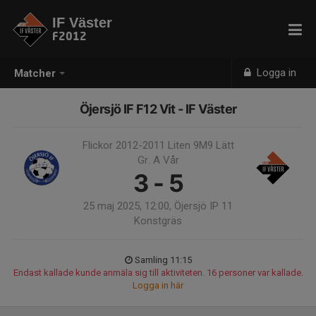
IF Väster
F2012
Logga in
Matcher
Öjersjö IF F12 Vit - IF Väster
Flickor 2012-2011 Liten 9M9 Lätt
Gr. A Vår
3 - 5
25 maj 2025, 12:00, Öjersjö IP 11
Konstgräs
Samling 11:15
Endast kallade kunde anmäla sig till aktiviteten. 16 personer var kallade.
Logga in här