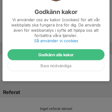
Godkänn kakor
Noelle Magnusson Can
Vi använder oss av kakor (cookies) för att vår
Rama Jufeily
webbplats ska fungera bra för dig. De används
även för webbanalys i syfte att hjälpa oss att
förbättra våra tjänster.
Tilde Eriksson Lem
Så använder vi cookies
Ledare
Godkänn alla kakor
Christopher Bozkurt
Tränare
Bara nödvändiga
Johan Tapper
Ledare
Referat
Inget referat skrivet