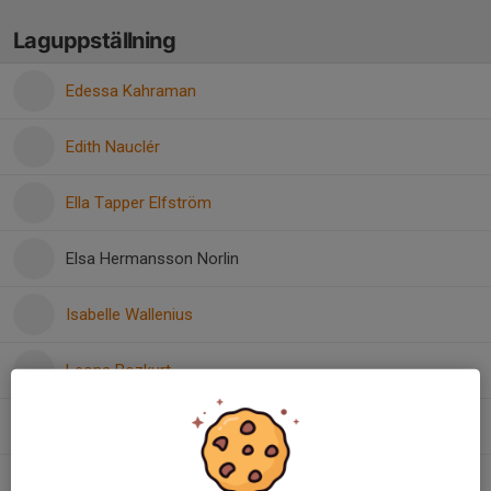
Laguppställning
Edessa Kahraman
Edith Nauclér
Ella Tapper Elfström
Elsa Hermansson Norlin
Isabelle Wallenius
Leona Bozkurt
Linnea Fischer
Meliha Bozdag