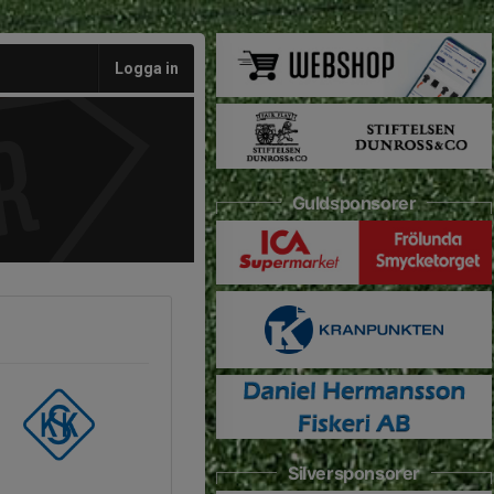
Logga in
Guldsponsorer
Silversponsorer