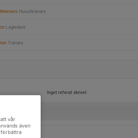
 Weimers
Huvudtränare
son
Lagledare
gren
Tränare
Inget referat skrivet
att vår
 används även
 förbättra