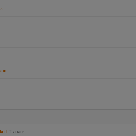
us
son
zkurt
Tränare