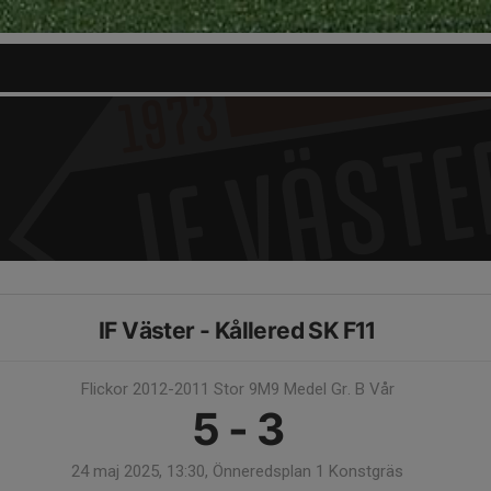
IF Väster - Kållered SK F11
Flickor 2012-2011 Stor 9M9 Medel Gr. B Vår
5 - 3
24 maj 2025, 13:30, Önneredsplan 1 Konstgräs