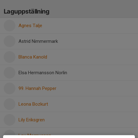
Laguppställning
Agnes Talje
Astrid Nimmermark
Blanca Kanold
Elsa Hermansson Norlin
99. Hannah Pepper
Leona Bozkurt
Lily Eriksgren
Lou Magnusson