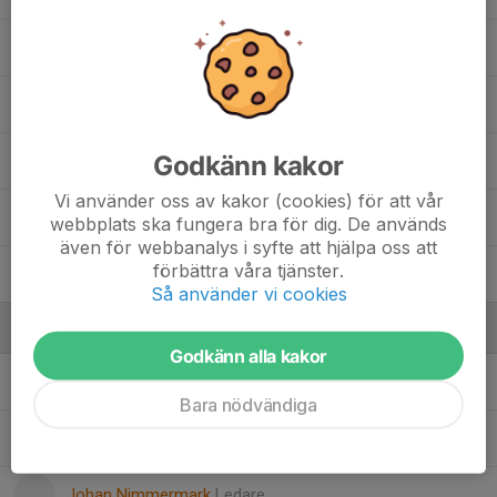
Maliyah Olsson
Matilda Sand Bown
Godkänn kakor
Melissa Tekin
Vi använder oss av kakor (cookies) för att vår
Noelle Magnusson Can
webbplats ska fungera bra för dig. De används
även för webbanalys i syfte att hjälpa oss att
förbättra våra tjänster.
Tilde Eriksson Lem
Så använder vi cookies
Ledare
Godkänn alla kakor
Jakob Pohorely Weimers
Huvudtränare
Bara nödvändiga
Johan Magnusson
Lagledare
Johan Nimmermark
Ledare