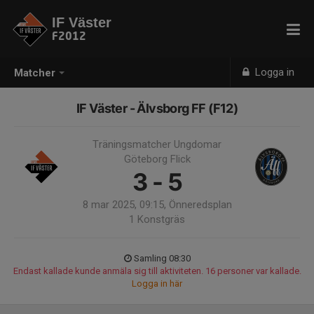
IF Väster
F2012
Logga in
Matcher
IF Väster - Älvsborg FF (F12)
Träningsmatcher Ungdomar
Göteborg Flick
3 - 5
8 mar 2025, 09:15, Önneredsplan
1 Konstgräs
Samling 08:30
Endast kallade kunde anmäla sig till aktiviteten. 16 personer var kallade.
Logga in här