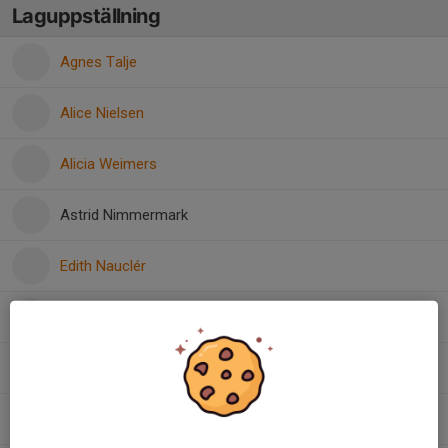
Laguppställning
Agnes Talje
Alice Nielsen
Alicia Weimers
Astrid Nimmermark
Edith Nauclér
Iris Pollack
Lou Magnusson
Matilda Sand Bown