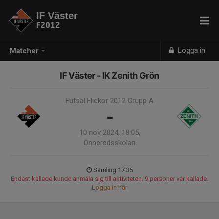
IF Väster
F2012
Logga in
Matcher
IF Väster - IK Zenith Grön
Futsal Flickor 2012 Grupp A
-
10 nov 2024, 18:05,
Önneredsskolan
Samling 17:35
Endast kallade kunde anmäla sig till aktiviteten. 9 personer var kallade.
Logga in här