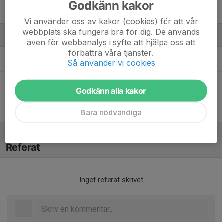
Godkänn kakor
Sigrid Kullingsjö
Vi använder oss av kakor (cookies) för att vår
webbplats ska fungera bra för dig. De används
Ledare
även för webbanalys i syfte att hjälpa oss att
förbättra våra tjänster.
Jakob Pohorely Weimers
Huvudtränare
Så använder vi cookies
Johan Magnusson
Lagledare
Godkänn alla kakor
Johan Nimmermark
Ledare
Bara nödvändiga
Referat
Inget referat skrivet