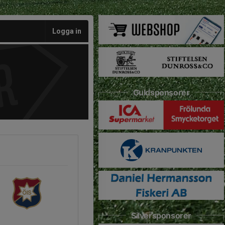
Logga in
Guldsponsorer
Silversponsorer