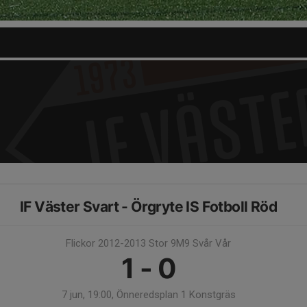
IF Väster Svart - Örgryte IS Fotboll Röd
Flickor 2012-2013 Stor 9M9 Svår Vår
1 - 0
7 jun, 19:00, Önneredsplan 1 Konstgräs