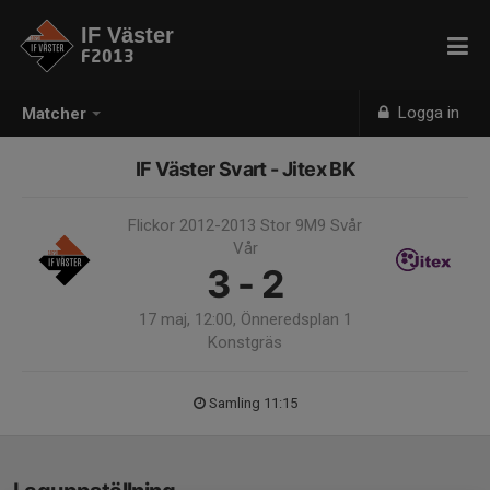
IF Väster
F2013
Logga in
Matcher
IF Väster Svart - Jitex BK
Flickor 2012-2013 Stor 9M9 Svår
Vår
3 - 2
17 maj, 12:00, Önneredsplan 1
Konstgräs
Samling 11:15