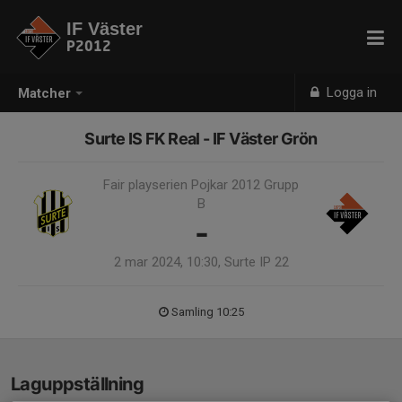
IF Väster
P2012
Logga in
Matcher
Surte IS FK Real - IF Väster Grön
Fair playserien Pojkar 2012 Grupp
B
-
2 mar 2024, 10:30, Surte IP 22
Samling 10:25
Laguppställning