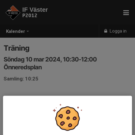
IF Väster
P2012
Logga in
Kalender
Träning
Söndag 10 mar 2024, 10:30-12:00
Önneredsplan
Samling: 10:25