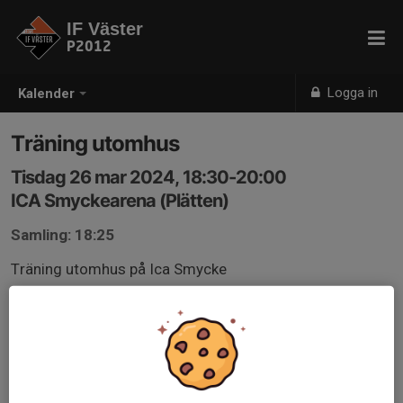
IF Väster
P2012
Logga in
Kalender
Träning utomhus
Tisdag 26 mar 2024, 18:30-20:00
ICA Smyckearena (Plätten)
Samling: 18:25
Träning utomhus på Ica Smycke