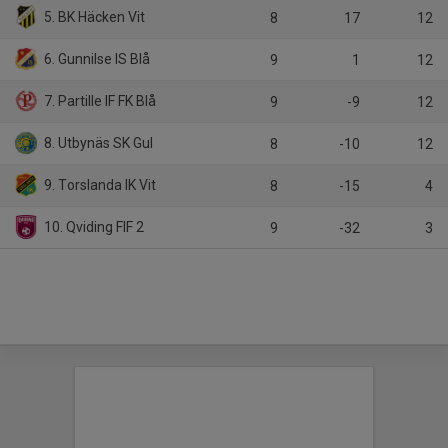
5. BK Häcken Vit
8
17
12
6. Gunnilse IS Blå
9
1
12
7. Partille IF FK Blå
9
-9
12
8. Utbynäs SK Gul
8
-10
12
9. Torslanda IK Vit
8
-15
4
10. Qviding FIF 2
9
-32
3