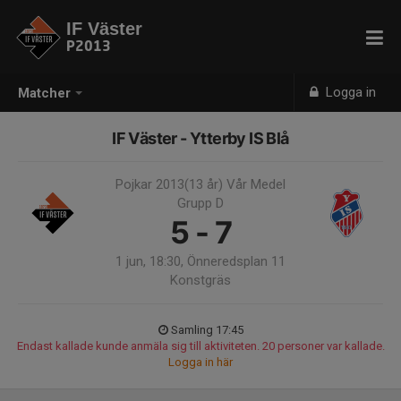
IF Väster
P2013
Logga in
Matcher
IF Väster - Ytterby IS Blå
Pojkar 2013(13 år) Vår Medel
Grupp D
5 - 7
1 jun, 18:30, Önneredsplan 11
Konstgräs
Samling 17:45
Endast kallade kunde anmäla sig till aktiviteten. 20 personer var kallade.
Logga in här