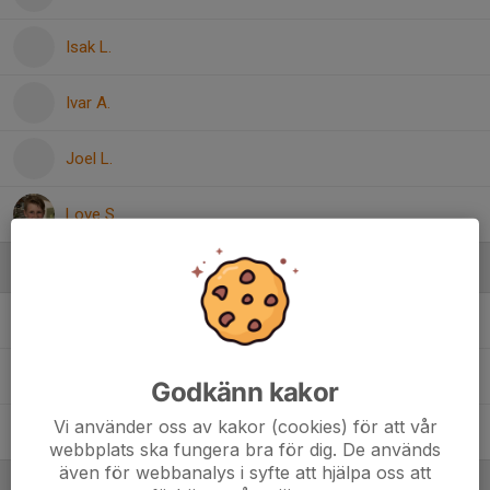
Isak L.
Ivar A.
Joel L.
Love S.
Ledare
Jesper Strand
Ledare
Jimmi Broström
Ledare
Godkänn kakor
Vi använder oss av kakor (cookies) för att vår
Johanna Roy
Ledare
webbplats ska fungera bra för dig. De används
även för webbanalys i syfte att hjälpa oss att