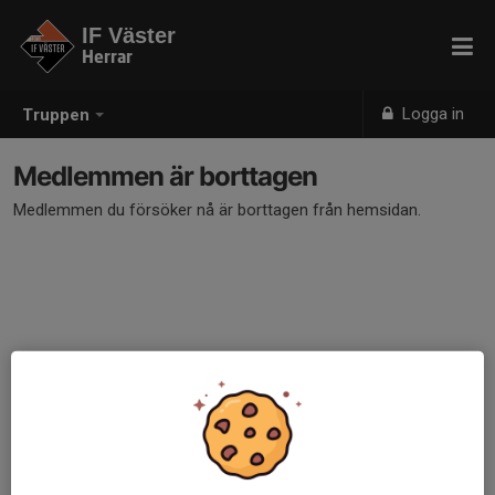
IF Väster
Herrar
Logga in
Truppen
Medlemmen är borttagen
Medlemmen du försöker nå är borttagen från hemsidan.