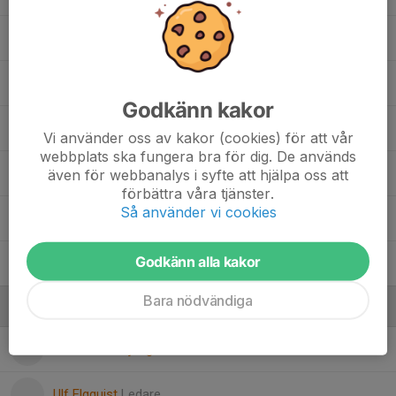
29. Molly Hjelmåker
22. Nova Dahllöf
Godkänn kakor
Sally Haugstvedt
, F2011
Vi använder oss av kakor (cookies) för att vår
webbplats ska fungera bra för dig. De används
26. Stella Hallberg
även för webbanalys i syfte att hjälpa oss att
förbättra våra tjänster.
Så använder vi cookies
17. Vanessa Toma
Godkänn alla kakor
19. Wilma Fredén
Bara nödvändiga
Ledare
Camilla Odenjung
Ledare
Ulf Elgquist
Ledare