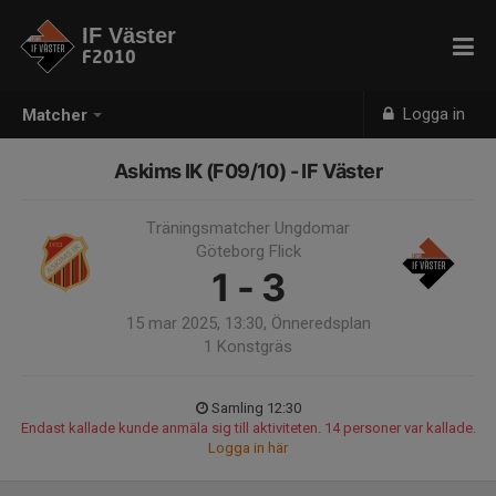
IF Väster
F2010
Logga in
Matcher
Askims IK (F09/10) - IF Väster
Träningsmatcher Ungdomar
Göteborg Flick
1 - 3
15 mar 2025, 13:30, Önneredsplan
1 Konstgräs
Samling 12:30
Endast kallade kunde anmäla sig till aktiviteten. 14 personer var kallade.
Logga in här