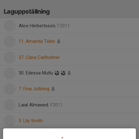
Laguppställning
Alice Herbertsson
, F2011
11. Amanda Tekin
37. Clara Carlholmer
30. Edessa Mutlu
7. Fina Jutbring
Laial Almawed
, F2011
5. Lily Smith
2. Minna Thörnqvist