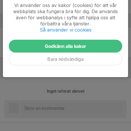
Vi använder oss av kakor (cookies) för att vår
Wilma Karlsson
webbplats ska fungera bra för dig. De används
även för webbanalys i syfte att hjälpa oss att
Ledare
förbättra våra tjänster.
Så använder vi cookies
Louise Millesten
Ledare
Godkänn alla kakor
Pontus Johansson
Ledare
Bara nödvändiga
Referat
Inget referat skrivet