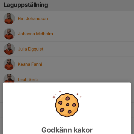
Laguppställning
Elin Johansson
Johanna Midholm
Julia Elgquist
Keana Fanni
Leah Serti
Lily Godmark
Mariam Maatouk
Wilma Henriksson
Godkänn kakor