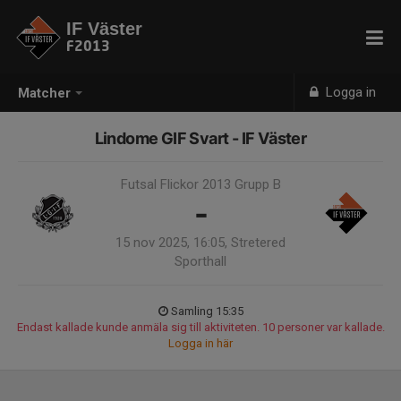
IF Väster
F2013
Logga in
Matcher
Lindome GIF Svart - IF Väster
Futsal Flickor 2013 Grupp B
-
15 nov 2025, 16:05, Stretered
Sporthall
Samling 15:35
Endast kallade kunde anmäla sig till aktiviteten. 10 personer var kallade.
Logga in här