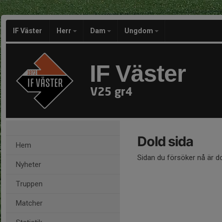
IF Väster
Herr
Dam
Ungdom
IF Väster
V25 gr4
Dold sida
Hem
Sidan du försöker nå är d
Nyheter
Truppen
Matcher