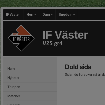
IF Väster
Herr
Dam
Ungdom
IF Väster
V25 gr4
Dold sida
Hem
Sidan du försöker nå är d
Nyheter
Truppen
Matcher