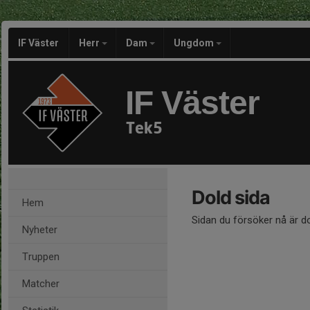
IF Väster
Herr
Dam
Ungdom
IF Väster
Tek5
Dold sida
Hem
Sidan du försöker nå är d
Nyheter
Truppen
Matcher